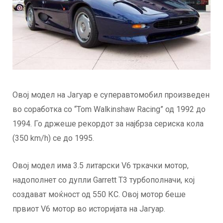
Овој модел на Јагуар е суперавтомобил произведен
во соработка со “Tom Walkinshaw Racing” од 1992 до
1994. Го држеше рекордот за најбрза сериска кола
(350 km/h) се до 1995.
Овој модел има 3.5 литарски V6 тркачки мотор,
надополнет со дупли Garrett T3 турбополначи, кој
создават моќност од 550 КС. Овој мотор беше
првиот V6 мотор во историјата на Јагуар.