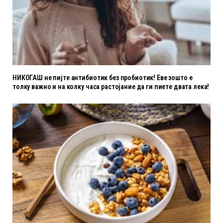
НИКОГАШ не пијте антибиотик без пробиотик! Еве зошто е
толку важно и на колку часа растојание да ги пиете двата лека!