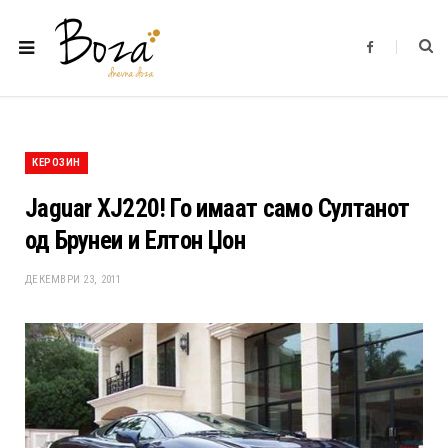
F
a
c
e
b
o
o
k
КЕРОЗИН
Jaguar XJ220! Го имаат само Султанот
од Брунеи и Елтон Џон
ДЕКЕМВРИ 23, 2011