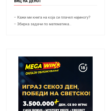
ВИЦ НА ДЕНОТ
– Кажи ми книга на која си плачел најмногу?
– Збирка задачи по математика…