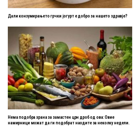
Дали конзумирањето грчки јогурт е добро за нашето здравје?
Нема подобра храна за замастен црн дроб од ова: Овие
намирници можат да ги подобрат наодите за неколку недели.