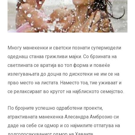
Многу манекенки и светски познати супермодели
одеднаш станаа грижливи мајки. Со брзината на
светлината се вратија во топ форма и повеќе
излегувањата до доцна по дискотеки не им се на
прво место на листата. Наместо тоа, тие уживаат и
се релаксираат во кругот на најблиското семејство.
По бројните успешно одработени проекти,
атрактивната манекенка Алесандра Амброзио си
даде на себе си одмор и со најмилите отпатува на
долгопосакуваниот одмор на Хаваите.