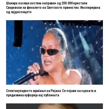
Шакира носеше костим направен од 200.000 кристали
Сваровски на финалето на Светското првенство: Инспирирана
од зајдисонцето
Спектакуларното враќање на Ријана: Се појави на сцената и
предизвика еуфорија кај публиката