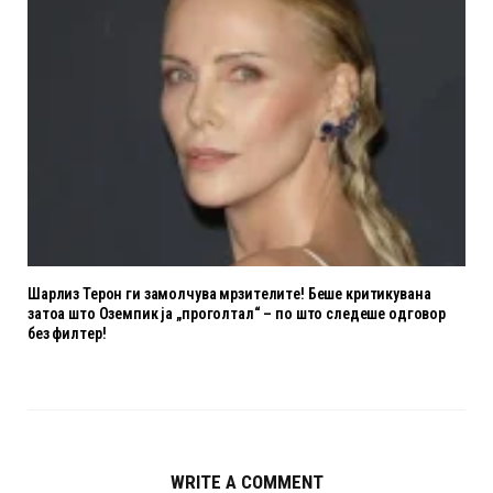
Шарлиз Терон ги замолчува мрзителите! Беше критикувана
затоа што Оземпик ја „проголтал“ – по што следеше одговор
без филтер!
WRITE A COMMENT