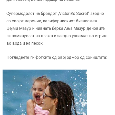
Супермоделот на брендот „Victoria’s Secret“ заедно
со својот вереник, калифорнискиот бизнисмен
Џејми Мазур и нивната ќерка Ања Мазур деновите
ги поминуваат на плажа и заедно уживаат во игрите
во вода и на песок.
Погледнете ги фотките од овој одмор од соништата: