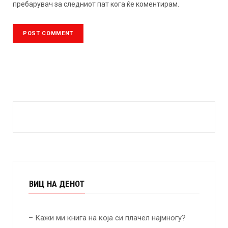
пребарувач за следниот пат кога ќе коментирам.
ВИЦ НА ДЕНОТ
– Кажи ми книга на која си плачел најмногу?