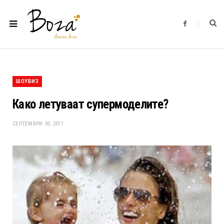
F
a
c
e
b
o
o
k
ШОУБИЗ
Како летуваат супермоделите?
СЕПТЕМВРИ 30, 2011