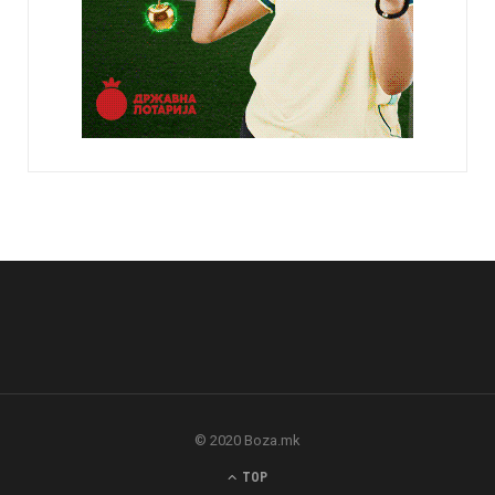
© 2020 Boza.mk
TOP