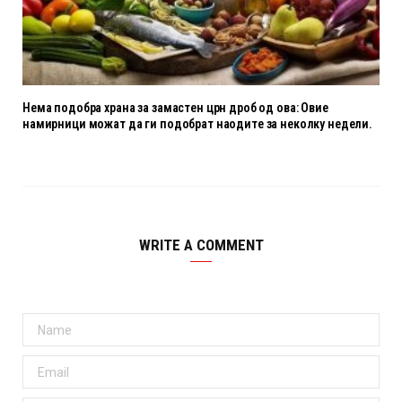
Нема подобра храна за замастен црн дроб од ова: Овие
намирници можат да ги подобрат наодите за неколку недели.
WRITE A COMMENT