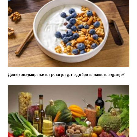
Дали конзумирањето грчки јогурт е добро за нашето здравје?