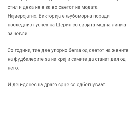
стил и дека не е за во светот на модата.
Најверојатно, Викторија е љубоморна поради
последниот успех на Шерил со својата модна линија
за чевли.
Со години, тие две упорно бегаа од светот на жените
на фудбалерите за на крај и самите да станат дел од
него.
И ден-денес на драго срце се одбегнуваат.