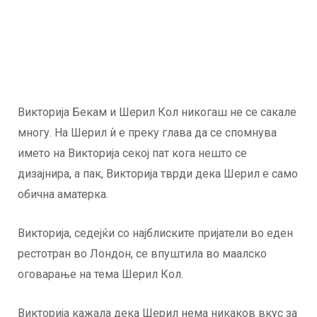
Викторија Бекам и Шерил Кол никогаш не се сакале
многу. На Шерил ѝ е преку глава да се спомнува
името на Викторија секој пат кога нешто се
дизајнира, а пак, Викторија тврди дека Шерил е само
обична аматерка.
Викторија, седејќи со најблиските пријатели во еден
рестотран во Лондон, се впуштила во маалско
оговарање на тема Шерил Кол.
Викторија кажала дека Шерил нема никаков вкус за