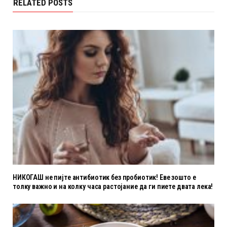
RELATED POSTS
НИКОГАШ не пијте антибиотик без пробиотик! Еве зошто е
толку важно и на колку часа растојание да ги пиете двата лека!