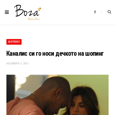
F
a
c
e
b
o
o
k
ШОУБИЗ
Каналис си го носи дечкото на шопинг
НОЕМВРИ 3, 2011