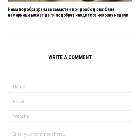
Нема подобра храна за замастен црн дроб од ова: Овие
намирници можат да ги подобрат наодите за неколку недели.
WRITE A COMMENT