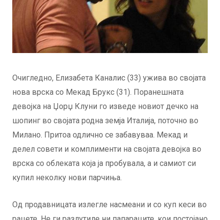
Очигледно, Елизабета Каналис (33) ужива во својата
нова врска со Мекад Брукс (31). Поранешната
девојка на Џорџ Клуни го изведе новиот дечко на
шопинг во својата родна земја Италија, поточно во
Милано. Притоа одлично се забавуваа. Мекад и
делел совети и комплименти на својата девојка во
врска со облеката која ја пробувала, а и самиот си
купил неколку нови парчиња.
Од продавницата излегле насмеани и со куп кеси во
рацете. Не ги разлутиле ни папараците, кои постојано