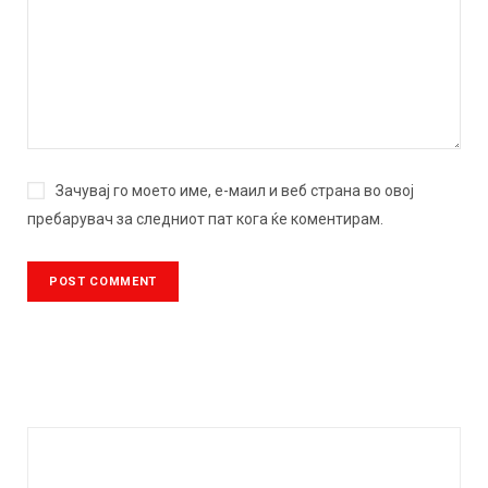
Зачувај го моето име, е-маил и веб страна во овој
пребарувач за следниот пат кога ќе коментирам.