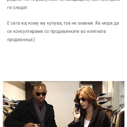
ги следат.
Е сега кој кому му купува, тоа не знаеме. Ќе мора да
се консултираме со продавачките во елитната
продавница:)