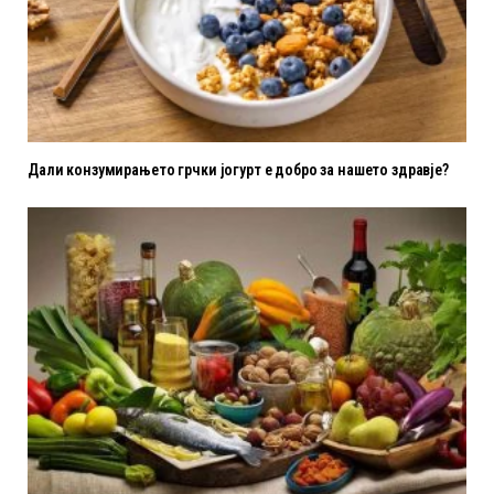
Дали конзумирањето грчки јогурт е добро за нашето здравје?