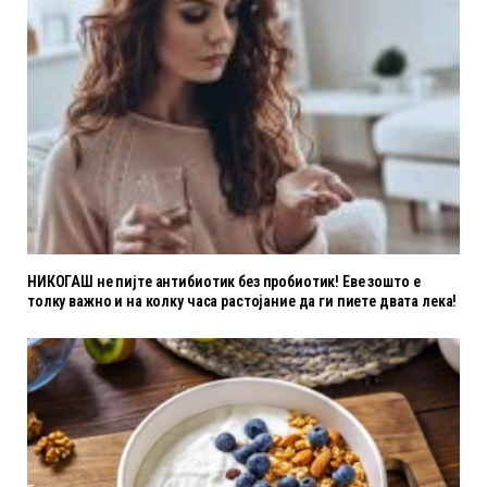
НИКОГАШ не пијте антибиотик без пробиотик! Еве зошто е
толку важно и на колку часа растојание да ги пиете двата лека!