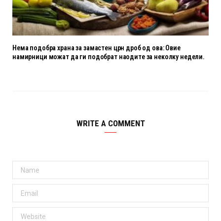
Нема подобра храна за замастен црн дроб од ова: Овие
намирници можат да ги подобрат наодите за неколку недели.
WRITE A COMMENT