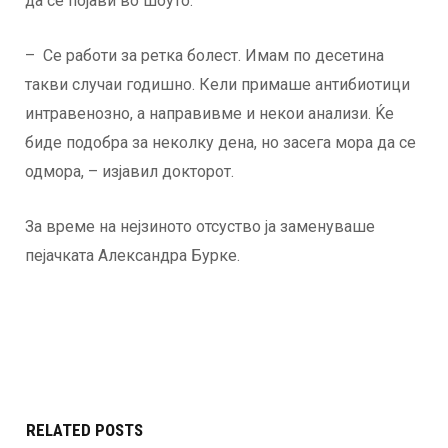
да се појави во шоуто.
– Се работи за ретка болест. Имам по десетина
такви случаи годишно. Кели примаше антибиотици
интравенозно, а направивме и некои анализи. Ќе
биде подобра за неколку дена, но засега мора да се
одмора, – изјавил докторот.
За време на нејзиното отсуство ја заменуваше
пејачката Александра Бурке.
RELATED POSTS