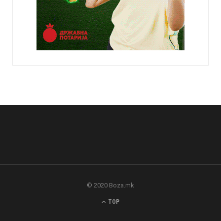
© 2020 Boza.mk
TOP