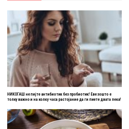
НИКОГАШ не пијте антибиотик без пробиотик! Еве зошто е
толку важно и на колку часа растојание да ги пиете двата лека!