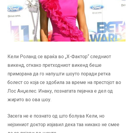
Кели Роланд се враќа во „Х-Фактор“ следниот
викенд, откако претходниот викенд беше
приморана да го напушти шоуто поради ретка
болест со која се здобила за време на престојот во
Лос Анџелес. Инаку, познатата пејачка е дел од
жирито во ова шоу.
Засега не е познато од што болува Кели, но
нејзиниот доктор изјавил дека таа никако не смее