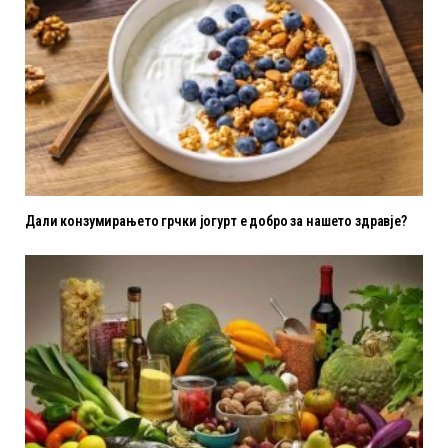
Дали конзумирањето грчки јогурт е добро за нашето здравје?