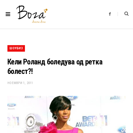
F
a
c
e
b
o
o
k
ШОУБИЗ
Кели Роланд боледува од ретка
болест?!
НОЕМВРИ 1, 2011