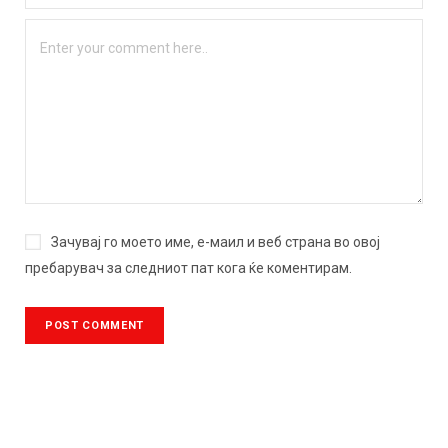
Зачувај го моето име, е-маил и веб страна во овој
пребарувач за следниот пат кога ќе коментирам.