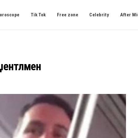
oroscope
Tik Tok
Free zone
Celebrity
After Mi
 џентлмен