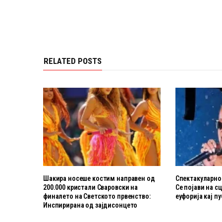
RELATED POSTS
Шакира носеше костим направен од
Спектакуларнот
200.000 кристали Сваровски на
Се појави на с
финалето на Светското првенство:
еуфорија кај п
Инспирирана од зајдисонцето