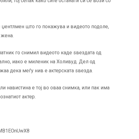
или, тој сепак како сите останати си се вози со
ки џентлмен што го покажува и видеото подоле,
 жена.
патник го снимил видеото каде ѕвездата од
ално, иако е миленик на Холивуд. Дел од
жаа дека меѓу нив е актерската ѕвезда.
 навистина е тој во оваа снимка, или пак има
познатиот актер.
=EMB1EOnUwX8