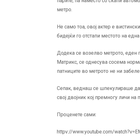
парите, па наместо со скапи автомоб
метро.
Не само тоа, овој актер е вистинс
бидејќи го отстапи местото на една
Додека се возелво метрото, еден 
Матрикс, се однесува сосема норм
патниците во метрото не ни забеле
Сепак, веднаш се шпекулираше дали
свој двојник кој премногу личи на 
Проценете сами:
httpv://www.youtube.com/watch?v