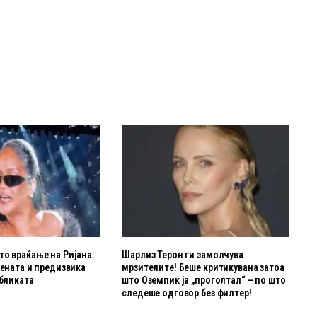
о враќање на Ријана:
Шарлиз Терон ги замолчува
цената и предизвика
мрзителите! Беше критикувана затоа
убликата
што Оземпик ја „проголтал“ – по што
следеше одговор без филтер!