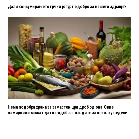
Дали конзумирањето грчки јогурт е добро за нашето здравје?
Нема подобра храна за замастен црн дроб од ова: Овие
намирници можат да ги подобрат наодите за неколку недели.