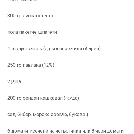
300 гр лиснато тесто
пола пакетче шпагети
1 шолја грашок (од конзерва или обарен)
250 гр павлака (12%)
2 јајца
200 гр рендан кашкавал (гауда)
сол, бибер, морско оревче, буковец
6 домати, исечени на четвртинки или 8 чери домати