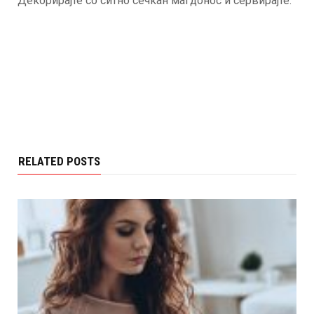
Декорирајте со ситно сечкан магдонос и сервирајте.
RELATED POSTS