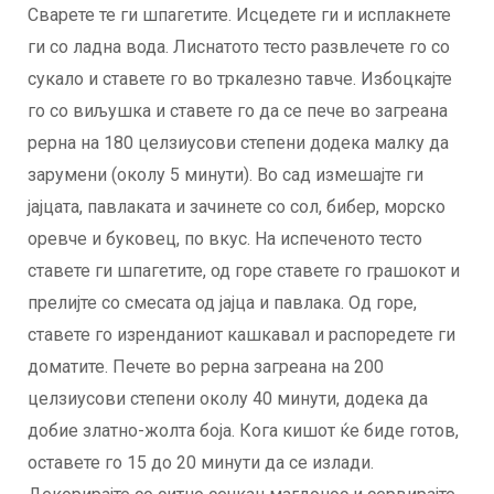
Сварете те ги шпагетите. Исцедете ги и исплакнете
ги со ладна вода. Лиснатото тесто развлечете го со
сукало и ставете го во тркалезно тавче. Избоцкајте
го со виљушка и ставете го да се пече во загреана
рерна на 180 целзиусови степени додека малку да
зарумени (околу 5 минути). Во сад измешајте ги
јајцата, павлаката и зачинете со сол, бибер, морско
оревче и буковец, по вкус. На испеченото тесто
ставете ги шпагетите, од горе ставете го грашокот и
прелијте со смесата од јајца и павлака. Од горе,
ставете го изренданиот кашкавал и распоредете ги
доматите. Печете во рерна загреана на 200
целзиусови степени околу 40 минути, додека да
добие златно-жолта боја. Кога кишот ќе биде готов,
оставете го 15 до 20 минути да се излади.