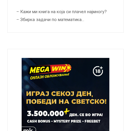
– Кажи ми книга на која си плачел најмногу?
– Збирка задачи по математика…