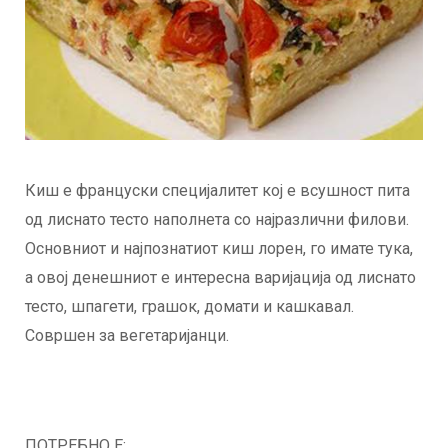
Киш е француски специјалитет кој е всушност пита
од лиснато тесто наполнета со најразлични филови.
Основниот и најпознатиот киш лорен, го имате тука,
а овој денешниот е интересна варијација од лиснато
тесто, шпагети, грашок, домати и кашкавал.
Совршен за вегетаријанци.
ПОТРЕБНО Е: