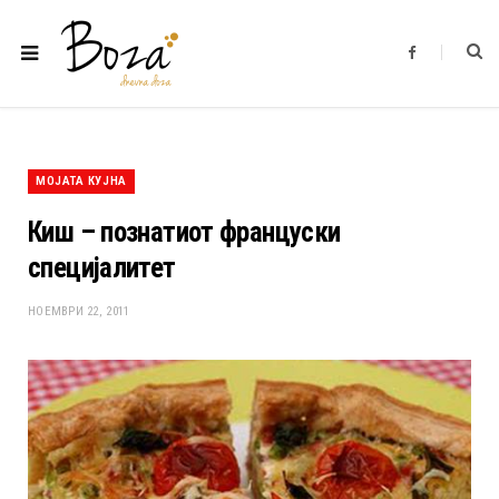
F
a
c
e
b
o
o
k
МОЈАТА КУЈНА
Киш – познатиот француски
специјалитет
НОЕМВРИ 22, 2011