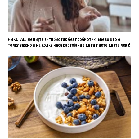
НИКОГАШ не пијте антибиотик без пробиотик! Еве зошто е
толку важно и на колку часа растојание да ги пиете двата лека!