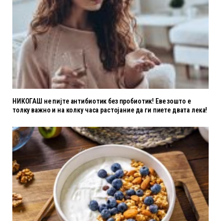
НИКОГАШ не пијте антибиотик без пробиотик! Еве зошто е
толку важно и на колку часа растојание да ги пиете двата лека!