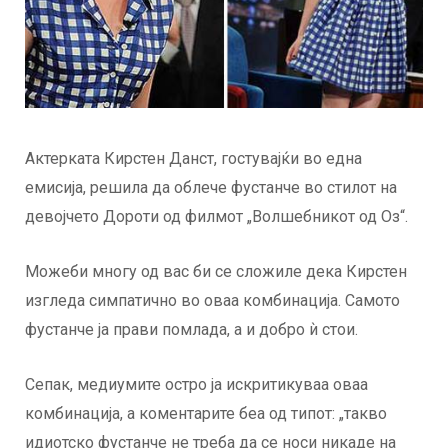
Актерката Кирстен Данст, гостувајќи во една
емисија, решила да облече фустанче во стилот на
девојчето Дороти од филмот „Волшебникот од Оз“.
Можеби многу од вас би се сложиле дека Кирстен
изгледа симпатично во оваа комбинација. Самото
фустанче ја прави помлада, а и добро ѝ стои.
Сепак, медиумите остро ја искритикуваа оваа
комбинација, а коментарите беа од типот: „такво
идиотско фустанче не треба да се носи никаде на