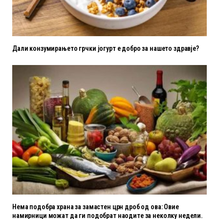
Дали конзумирањето грчки јогурт е добро за нашето здравје?
Нема подобра храна за замастен црн дроб од ова: Овие
намирници можат да ги подобрат наодите за неколку недели.