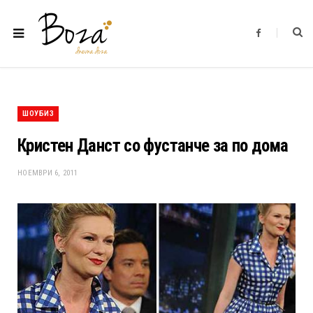
F
a
c
e
b
o
o
k
ШОУБИЗ
Кристен Данст со фустанче за по дома
НОЕМВРИ 6, 2011