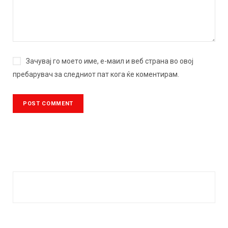
Зачувај го моето име, е-маил и веб страна во овој
пребарувач за следниот пат кога ќе коментирам.