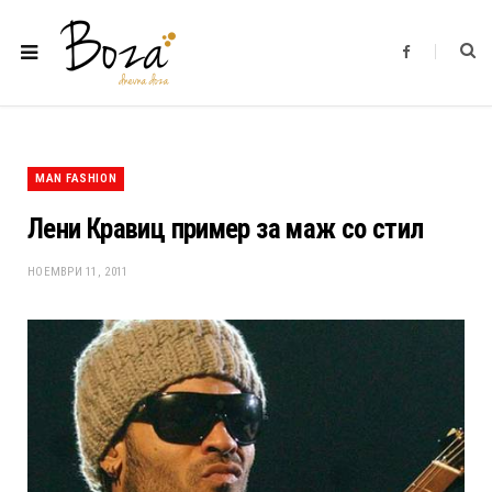
F
a
c
e
b
o
o
k
MAN FASHION
Лени Кравиц пример за маж со стил
НОЕМВРИ 11, 2011