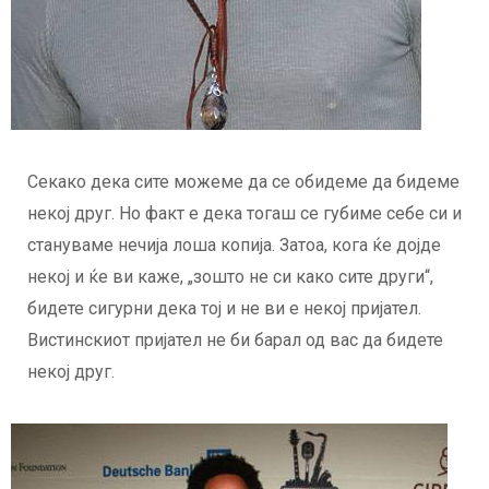
Секако дека сите можеме да се обидеме да бидеме
некој друг. Но факт е дека тогаш се губиме себе си и
стануваме нечија лоша копија. Затоа, кога ќе дојде
некој и ќе ви каже, „зошто не си како сите други“,
бидете сигурни дека тој и не ви е некој пријател.
Вистинскиот пријател не би барал од вас да бидете
некој друг.