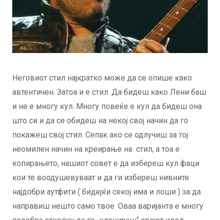
Неговиот стил најкратко може да се опише како
автентичен. Затоа и е стил. Да бидеш како Лени баш
и не е многу кул. Многу повеќе е кул да бидеш она
што си и да се обидеш на некој свој начин да го
покажеш свој стил. Сепак ако се одлучиш за тој
неомилен начин на креирање на стил, а тоа е
копирањето, нашиот совет е да избереш кул фаци
кои те воодушевуваат и да ги избереш нивните
најдобри аутфити ( бидејќи секој има и лоши ) за да
направиш нешто само твое. Оваа варијанта е многу