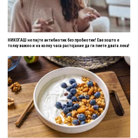
НИКОГАШ не пијте антибиотик без пробиотик! Еве зошто е
толку важно и на колку часа растојание да ги пиете двата лека!