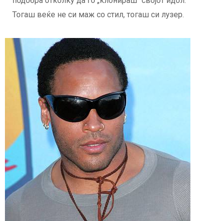
подобра отколку да го „клонираш“ својот идол.
Тогаш веќе не си маж со стил, тогаш си лузер.