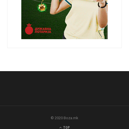
© 2020 Boza.mk
TOP