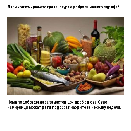
Дали конзумирањето грчки јогурт е добро за нашето здравје?
Нема подобра храна за замастен црн дроб од ова: Овие
намирници можат да ги подобрат наодите за неколку недели.