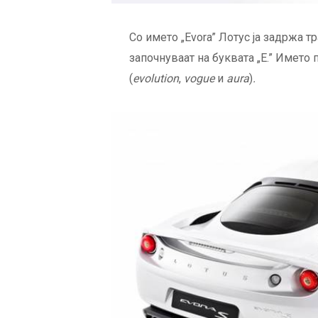
Со името „Evora” Лотус ја задржа 
започнуваат на буквата „Е.” Името 
(
evolution
,
vogue
и
aura
)
.