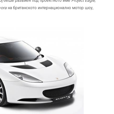
кој беше развиен под проектното име
Project Eagle
,
vora
на британското интернационално мотор шоу,