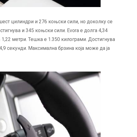
о шест цилиндри и 276 коњски сили, но доколку се
стигнува и 345 коњски сили. Evora е долга 4,34
а 1,22 метри. Тешка е 1.350 килограми. Достигнува
4,9 секунди. Максимална брзина која може да ја