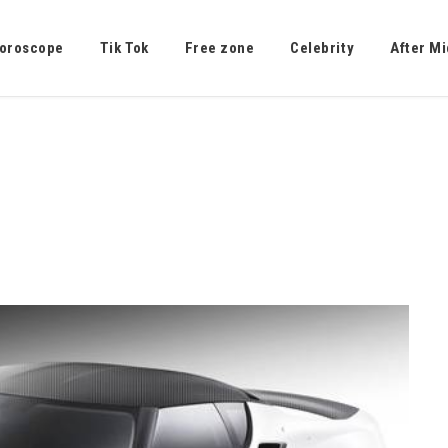
oroscope
Tik Tok
Free zone
Celebrity
After Mi