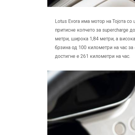
Lotus Evora има мотор на Тојота с
притисне копчето за supercharge до
метри, широка 1,84 метри, а висок
брзина од 100 километри на час за 
достигне е 261 километри на час.