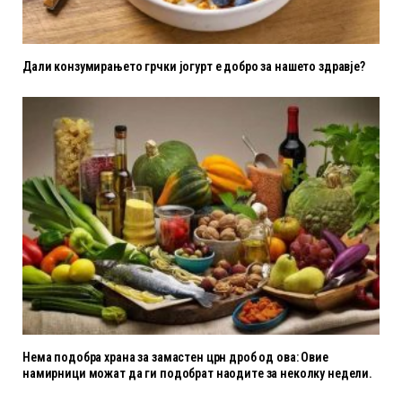
Дали конзумирањето грчки јогурт е добро за нашето здравје?
Нема подобра храна за замастен црн дроб од ова: Овие
намирници можат да ги подобрат наодите за неколку недели.