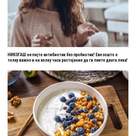
НИКОГАШ не пијте антибиотик без пробиотик! Еве зошто е
толку важно и на колку часа растојание да ги пиете двата лека!