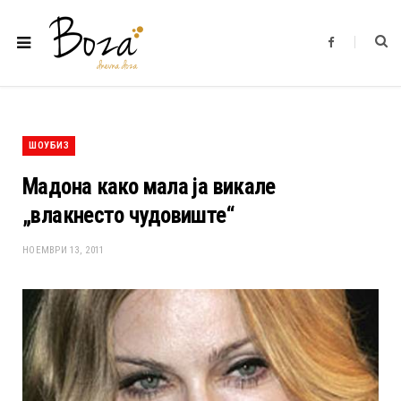
F
a
c
e
b
o
o
k
ШОУБИЗ
Мадона како мала ја викале
„влакнесто чудовиште“
НОЕМВРИ 13, 2011