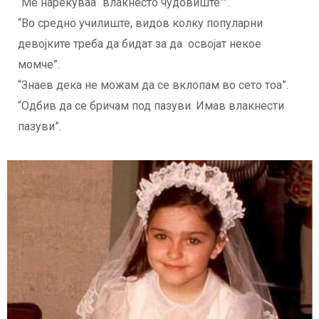
“Ме нарекуваа “влакнесто чудовиште””.
“Во средно училиште, видов колку популарни
девојките треба да бидат за да освојат некое
момче”.
“Знаев дека не можам да се вклопам во сето тоа”.
“Одбив да сe бричам под пазуви. Имав влакнести
пазуви”.