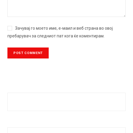
Зачувај го моето име, е-маил и веб страна во овој
пребарувач за следниот пат кога ќе коментирам.