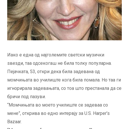
Иако е една од најголемите светски музички
ѕвезди, таа одсекогаш не била толку популарна.
Пејачката, 53, откри дека била задевана од
момчињата во училиште кога била помала. Но таа ги
игнорирала задевањата, со тоа што престанала да се
бричи под пазуви.
“Момчињата во моето училиште се задеваа со
мене”, открива во едно интервју за U.S. Harper’s
Bazaar.