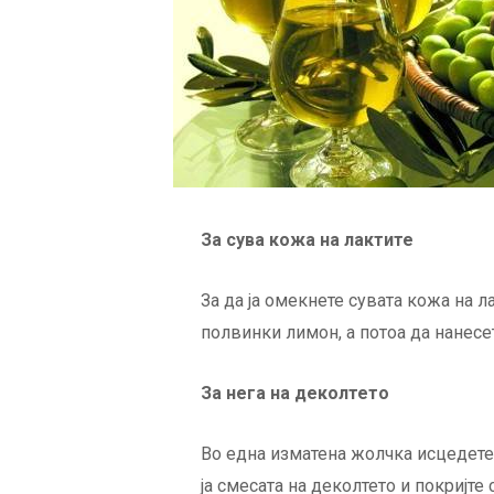
За сува кожа на лактите
За да ја омекнете сувата кожа на л
полвинки лимон, а потоа да нанесе
За нега на деколтето
Во една изматена жолчка исцедете
ја смесата на деколтето и покријте 