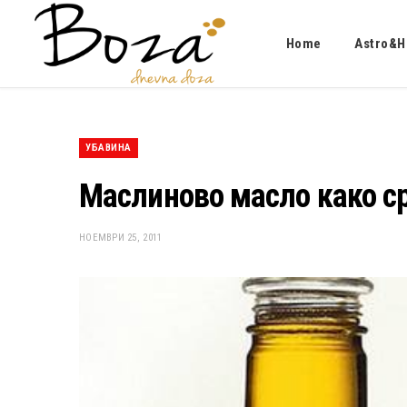
Home
Astro&H
УБАВИНА
Маслиново масло како ср
НОЕМВРИ 25, 2011