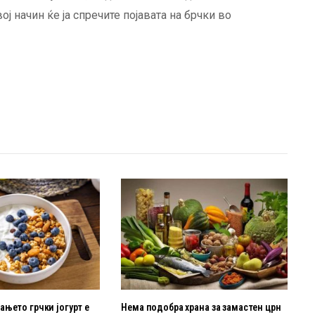
ој начин ќе ја спречите појавата на брчки во
њето грчки јогурт е
Нема подобра храна за замастен црн