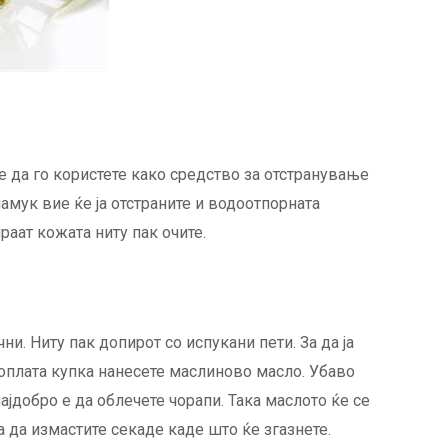
да го користете како средство за отстранување
амук вие ќе ја отстраните и водоотпорната
раат кожата ниту пак очите.
и. Ниту пак допирот со испукани пети. За да ја
топлата купка нанесете маслиново масло. Убаво
најдобро е да облечете чорапи. Така маслото ќе се
а да измастите секаде каде што ќе згазнете.