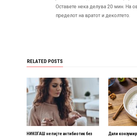
Оставете нека делува 20 мин. На ов
пределот на вратот и деколтето.
RELATED POSTS
НИКОГАШ не пијте антибиотик без
Дали конзумира