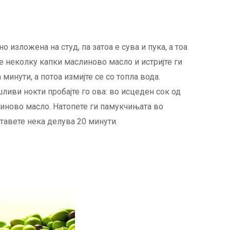
о изложена на студ, па затоа е сува и пука, а тоа
те неколку капки маслиново масло и истријте ги
 минути, а потоа измијте се со топла вода.
иви нокти пробајте го ова: во исцеден сок од
иново масло. Натопете ги памукчињата во
Оставете нека делува 20 минути.