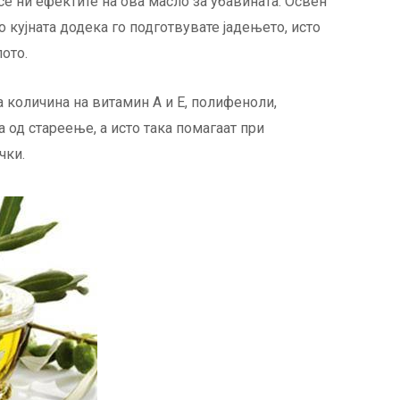
се ни ефектите на ова масло за убавината. Освен
о кујната додека го подготвувате јадењето, исто
лото.
количина на витамин А и Е, полифеноли,
 од стареење, а исто така помагаат при
чки.