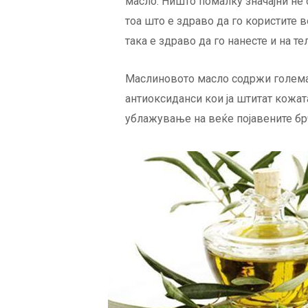
масло. Ништо помалку значајни не 
тоа што е здраво да го користите в
така е здраво да го нанесте и на те
Маслиновото масло содржи голема 
антиоксиданси кои ја штитат кожата
ублажување на веќе појавените бр