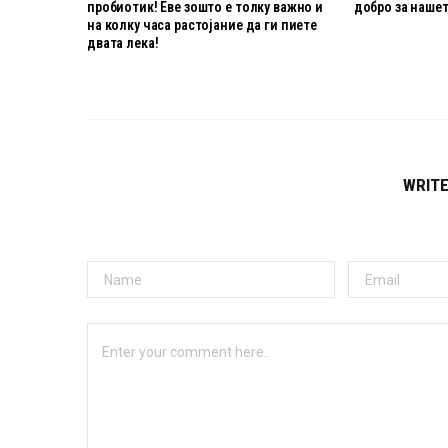
пробиотик! Еве зошто е толку важно и
добро за нашет
на колку часа растојание да ги пиете
двата лека!
WRIT