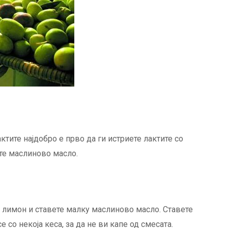
актите најдобро е прво да ги истриете лактите со
те маслиново масло.
 лимон и ставете малку маслиново масло. Ставете
се со некоја кеса, за да не ви капе од смесата.