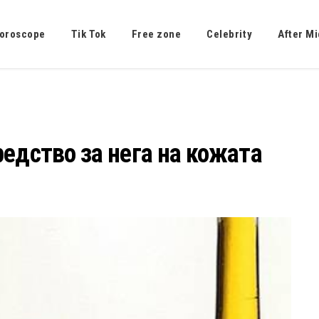
oroscope
Tik Tok
Free zone
Celebrity
After Mi
едство за нега на кожата