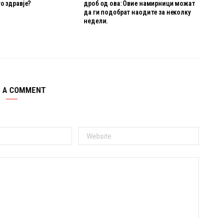
о здравје?
дроб од ова: Овие намирници можат
да ги подобрат наодите за неколку
недели.
E A COMMENT