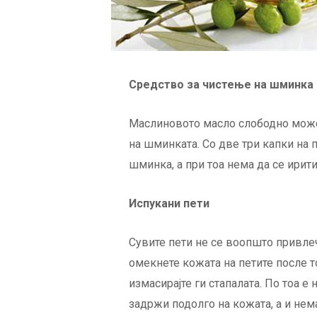
Средство за чистење на шминка
Маслиновото масло слободно може 
на шминката. Со две три капки на п
шминка, а при тоа нема да се ирити
Испукани пети
Сувите пети не се воопшто привлечн
омекнете кожата на петите после 
измасирајте ги стапалата. По тоа е 
задржи подолго на кожата, а и нем