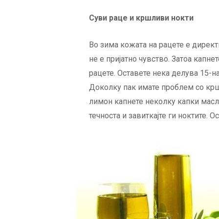
Суви раце и кршливи нокти
Во зима кожата на рацете е директн
не е пријатно чувство. Затоа капне
рацете. Оставете нека делува 15-на
Доколку пак имате проблем со кршл
лимон капнете неколку капки масл
течноста и завиткајте ги ноктите. 