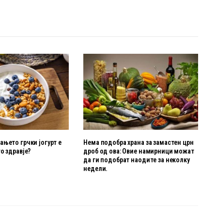
њето грчки јогурт е
Нема подобра храна за замастен црн
о здравје?
дроб од ова: Овие намирници можат
да ги подобрат наодите за неколку
недели.