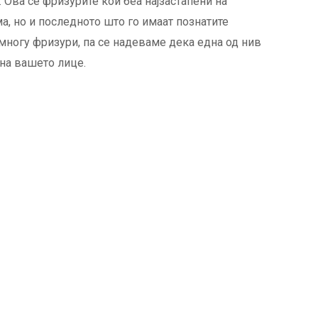
. Ова се фризурите кои беа најзастапени на
ма, но и последното што го имаат познатите
многу фризури, па се надеваме дека една од нив
 на вашето лице.