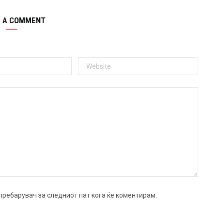
E A COMMENT
ј пребарувач за следниот пат кога ќе коментирам.