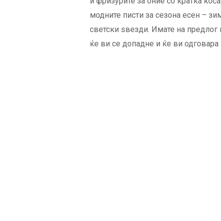
и фризурите за оние со кратка коса
модните писти за сезона есен – зи
светски ѕвезди. Имате на предлог 
ќе ви се допадне и ќе ви одговара