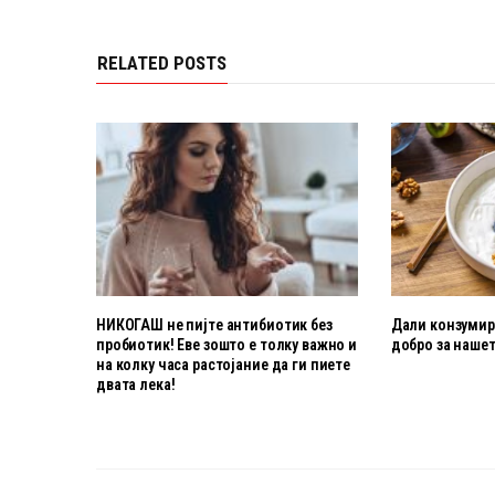
RELATED POSTS
НИКОГАШ не пијте антибиотик без
Дали конзумира
пробиотик! Еве зошто е толку важно и
добро за нашет
на колку часа растојание да ги пиете
двата лека!