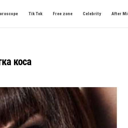
oroscope
Tik Tok
Free zone
Celebrity
After Mi
тка коса