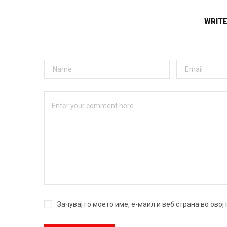
WRIT
Зачувај го моето име, е-маил и веб страна во ово