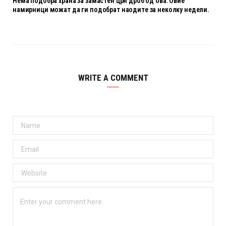
Нема подобра храна за замастен црн дроб од ова: Овие
намирници можат да ги подобрат наодите за неколку недели.
WRITE A COMMENT