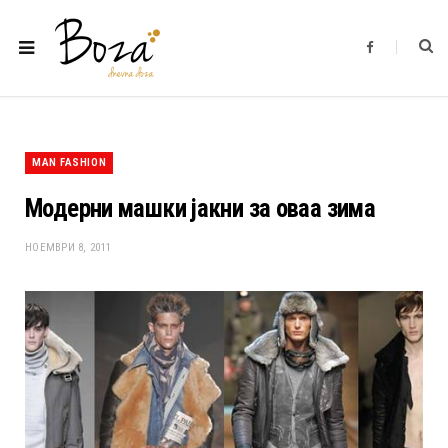
F
a
c
e
b
o
o
k
MAN FASHION
Модерни машки јакни за оваа зима
НОЕМВРИ 8, 2011