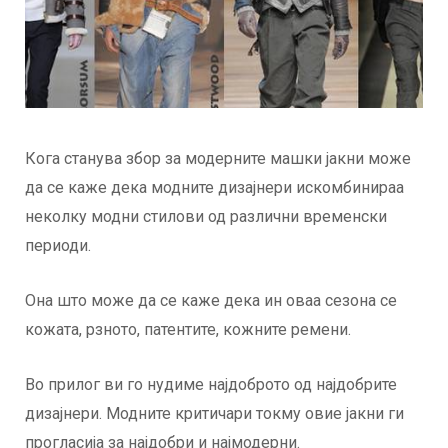
Кога станува збор за модерните машки јакни може
да се каже дека модните дизајнери искомбинираа
неколку модни стилови од различни временски
периоди.
Она што може да се каже дека ин оваа сезона се
кожата, рзното, патентите, кожните ремени.
Во прилог ви го нудиме најдоброто од најдобрите
дизајнери. Модните критичари токму овие јакни ги
прогласија за најдобри и најмодерни.