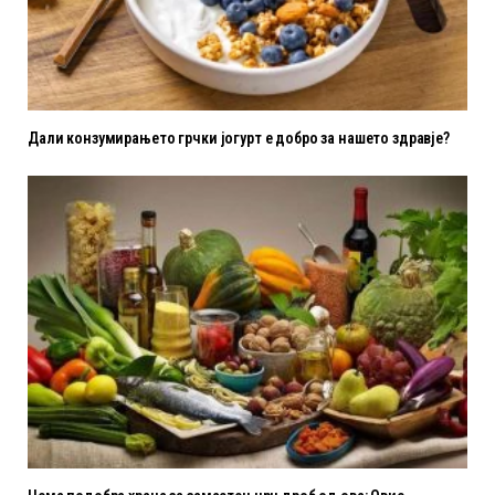
Дали конзумирањето грчки јогурт е добро за нашето здравје?