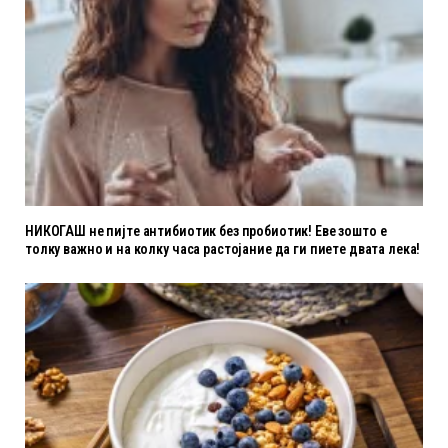
НИКОГАШ не пијте антибиотик без пробиотик! Еве зошто е
толку важно и на колку часа растојание да ги пиете двата лека!