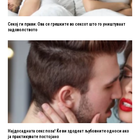
Секој ги прави: Ова се грешките во сексот што го уништуваат
задоволството
Најдосадната секс поза! Ќе ви здодеат љубовните oдноси ако
ја практикувате постојано