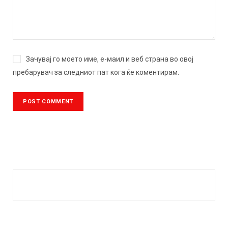
Зачувај го моето име, е-маил и веб страна во овој
пребарувач за следниот пат кога ќе коментирам.