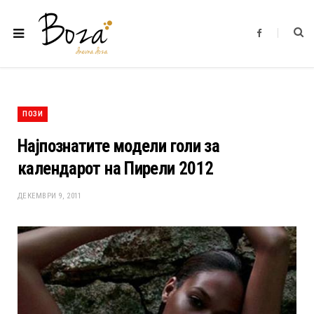
F
a
c
e
b
o
o
k
ПОЗИ
Најпознатите модели голи за
календарот на Пирели 2012
ДЕКЕМВРИ 9, 2011