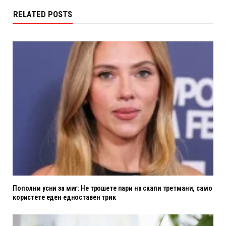
RELATED POSTS
Пополни усни за миг: Не трошете пари на скапи третмани, само
користете еден едноставен трик