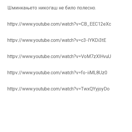
Шминкањето никогаш не било полесно.
httpv://www.youtube.com/watch?v=CB_EEC12eXc
httpv://www.youtube.com/watch?v=c3-IYKDi3tE
httpv://www.youtube.com/watch?v=VoM7zXlHvuU
httpv://www.youtube.com/watch?v=fo-iiML8Uz0
httpv://www.youtube.com/watch?v=TwxQYyjoyDo