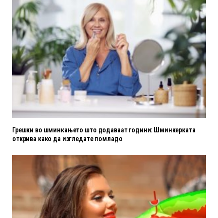
Грешки во шминкањето што додаваат години: Шминкерката
открива како да изгледате помладо