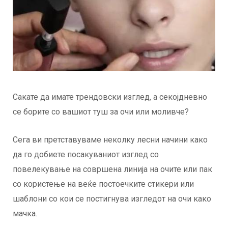
Сакате да имате трендовски изглед, а секојдневно
се борите со вашиот туш за очи или моливче?
Сега ви претставуваме неколку лесни начини како
да го добиете посакуваниот изглед со
повелекување на совршена линија на очите или пак
со користење на веќе постоечките стикери или
шаблони со кои се постигнува изгледот на очи како
мачка.