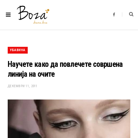
F
a
c
e
b
o
o
k
УБАВИНА
Научете како да повлечете совршена
линија на очите
ДЕКЕМВРИ 11, 2011