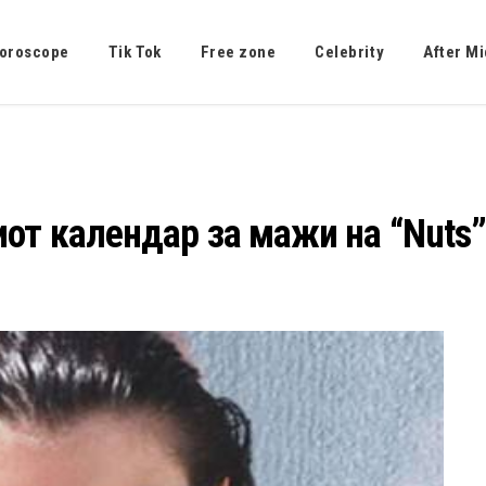
oroscope
Tik Tok
Free zone
Celebrity
After Mi
от календар за мажи на “Nuts