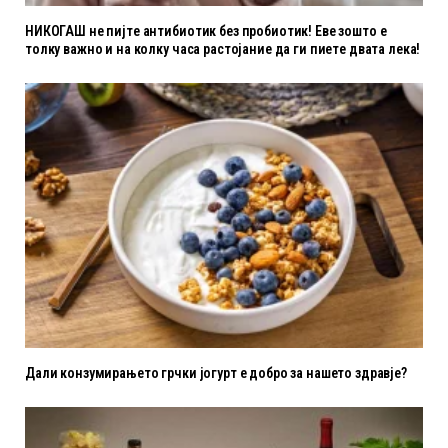
НИКОГАШ не пијте антибиотик без пробиотик! Еве зошто е
толку важно и на колку часа растојание да ги пиете двата лека!
Дали конзумирањето грчки јогурт е добро за нашето здравје?