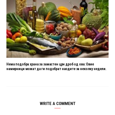
Нема подобра храна за замастен црн дроб од ова: Овие
намирници можат да ги подобрат наодите за неколку недели.
WRITE A COMMENT