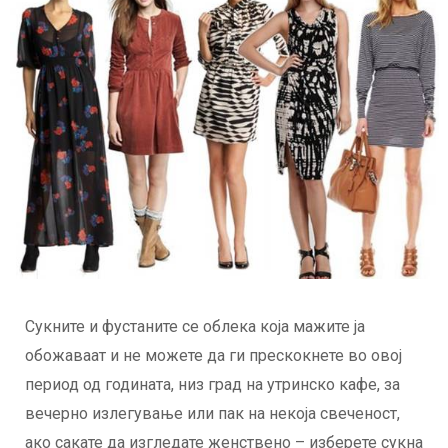
Сукните и фустаните се облека која мажите ја
обожаваат и не можете да ги прескокнете во овој
период од годината, низ град на утринско кафе, за
вечерно излегување или пак на некоја свеченост,
ако сакате да изгледате женствено – изберете сукна