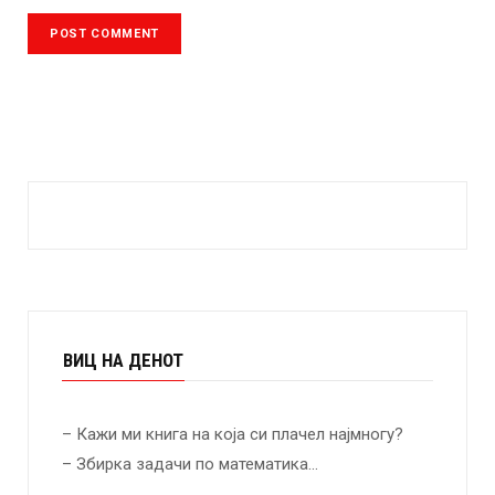
ВИЦ НА ДЕНОТ
– Кажи ми книга на која си плачел најмногу?
– Збирка задачи по математика…