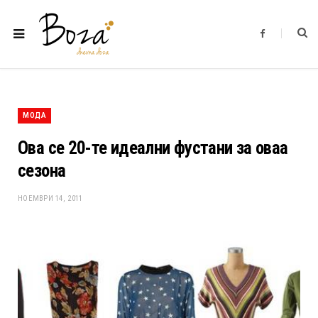
F
a
c
e
b
o
o
k
МОДА
Ова се 20-те идеални фустани за оваа
сезона
НОЕМВРИ 14, 2011