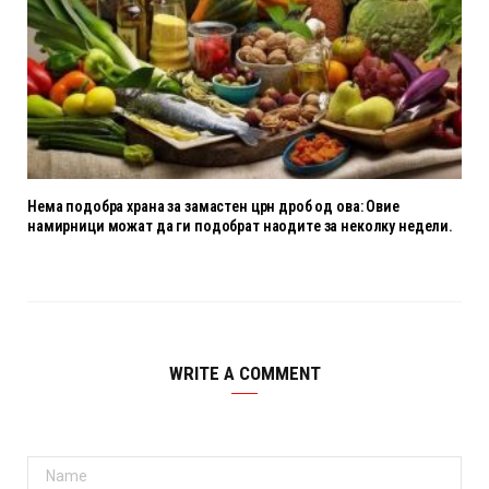
Нема подобра храна за замастен црн дроб од ова: Овие
намирници можат да ги подобрат наодите за неколку недели.
WRITE A COMMENT