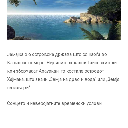
Јамајка е е островска држава што се наоѓа во
Карипското море. Нејзините локални Таино жители,
кои зборуваат Арауакан, го крстиле островот
Хајмака, што значи „Земја на дрво и вода“ или „Земја
на извори“.
Сонцето и неверојатните временски услови