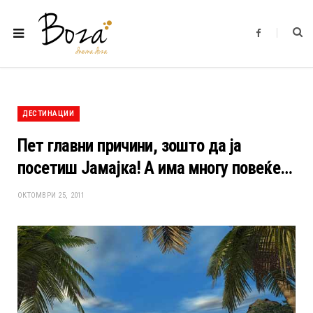
F
a
c
e
b
o
o
k
ДЕСТИНАЦИИ
Пет главни причини, зошто да ја
посетиш Јамајка! А има многу повеќе…
ОКТОМВРИ 25, 2011