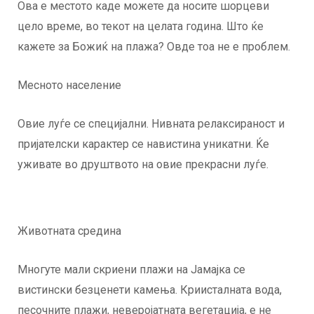
Ова е местото каде можете да носите шорцеви
цело време, во текот на целата година. Што ќе
кажете за Божиќ на плажа? Овде тоа не е проблем.
Месното население
Овие луѓе се специјални. Нивната релаксираност и
пријателски карактер се навистина уникатни. Ќе
уживате во друштвото на овие прекрасни луѓе.
Животната средина
Многуте мали скриени плажи на Јамајка се
вистински безценети камења. Криисталната вода,
песочните плажи, неверојатната вегетација, е не