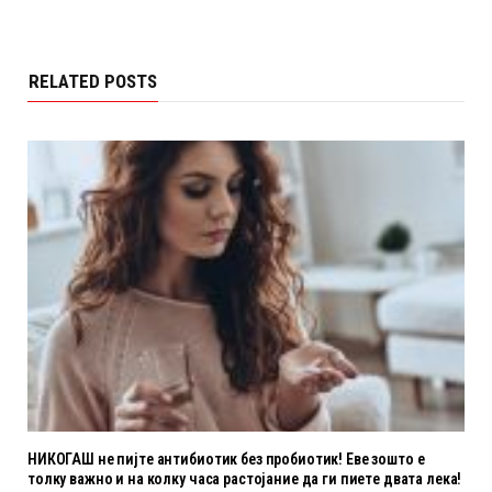
RELATED POSTS
НИКОГАШ не пијте антибиотик без пробиотик! Еве зошто е
толку важно и на колку часа растојание да ги пиете двата лека!