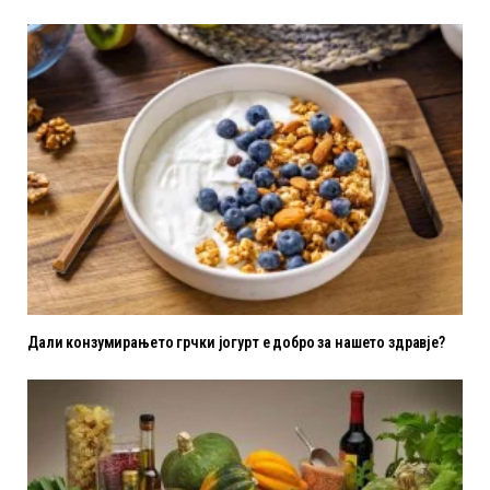
Дали конзумирањето грчки јогурт е добро за нашето здравје?