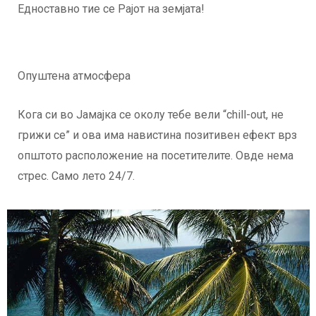
Едноставно тие се Рајот на земјата!
Опуштена атмосфера
Кога си во Јамајка се околу тебе вели “chill-out, не
грижи се” и ова има навистина позитивен ефект врз
општото расположение на посетителите. Овде нема
стрес. Само лето 24/7.