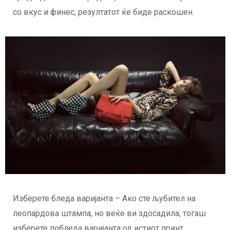
со вкус и финес, резултатот ќе биде раскошен.
Изберете бледа варијанта – Ако сте љубител на
леопардова штампа, но веќе ви здосадила, тогаш
изберете побледа варијанта од истиот принт.