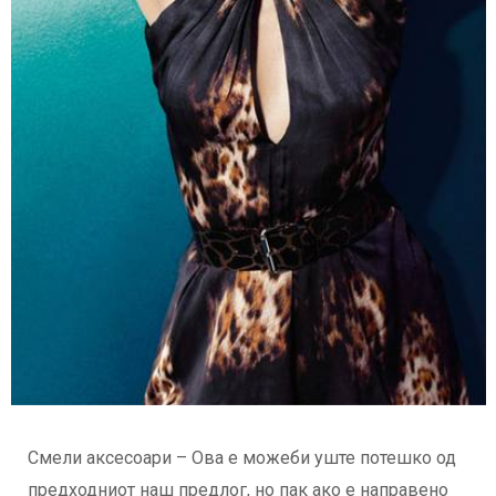
Смели аксесоари – Ова е можеби уште потешко од
предходниот наш предлог, но пак ако е направено