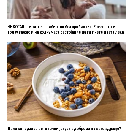
НИКОГАШ не пијте антибиотик без пробиотик! Еве зошто е
толку важно и на колку часа растојание да ги пиете двата лека!
Дали конзумирањето грчки јогурт е добро за нашето здравје?