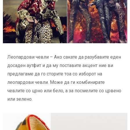
Леопардови чевли – Ако сакате да разубавите еден
досаден аутфит и да му поставите акцент ние ви
предлагаме да го сторите тоа со изборот на
леопардови чевли. Може да ги комбинирате
чевлите со црно или бело, а за посмелите со црвено
или зелено.