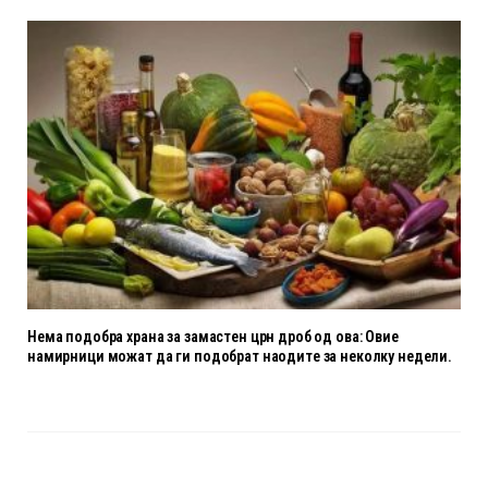
Нема подобра храна за замастен црн дроб од ова: Овие
намирници можат да ги подобрат наодите за неколку недели.