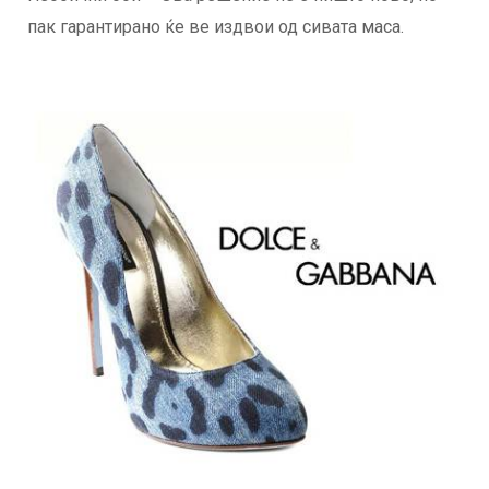
пак гарантирано ќе ве издвои од сивата маса.