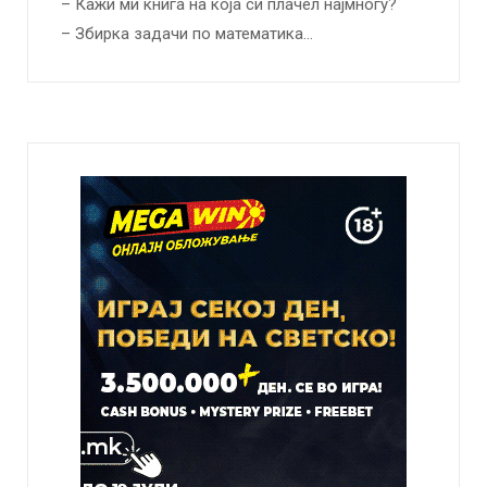
– Кажи ми книга на која си плачел најмногу?
– Збирка задачи по математика…