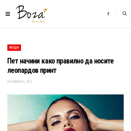
F
a
c
e
b
o
o
k
МОДА
Пет начини како правилно да носите
леопардов принт
НОЕМВРИ 5, 2011