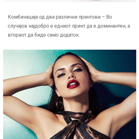
Комбинација од два различни принтови – Во
случајов најдобро е едниот принт да е доминантен, а
вториот да биде само додаток.