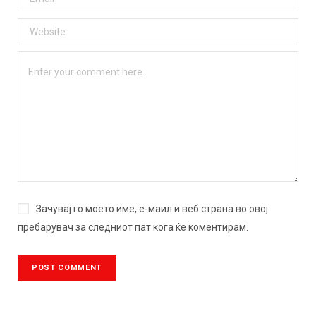
Зачувај го моето име, е-маил и веб страна во овој
пребарувач за следниот пат кога ќе коментирам.