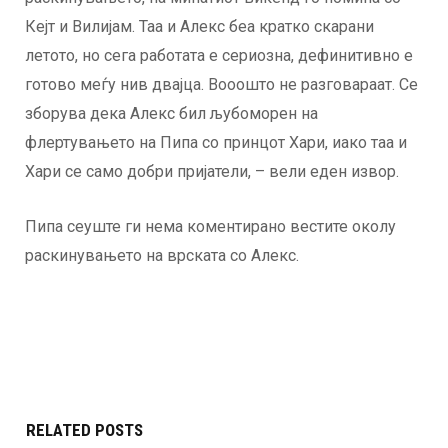
Кејт и Вилијам. Таа и Алекс беа кратко скарани
летото, но сега работата е сериозна, дефинитивно е
готово меѓу нив двајца. Вооошто не разговараат. Се
зборува дека Алекс бил љубоморен на
флертувањето на Пипа со принцот Хари, иако таа и
Хари се само добри пријатели, – вели еден извор.
Пипа сеуште ги нема коментирано вестите околу
раскинувањето на врската со Алекс.
RELATED POSTS