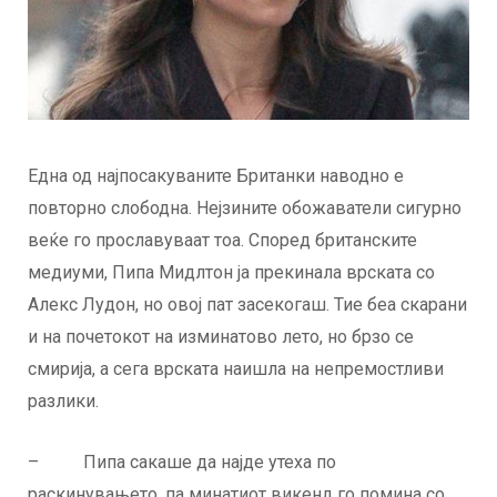
Една од најпосакуваните Британки наводно е
повторно слободна. Нејзините обожаватели сигурно
веќе го прославуваат тоа. Според британските
медиуми, Пипа Мидлтон ја прекинала врската со
Алекс Лудон, но овој пат засекогаш. Тие беа скарани
и на почетокот на изминатово лето, но брзо се
смирија, а сега врската наишла на непремостливи
разлики.
– Пипа сакаше да најде утеха по
раскинувањето, па минатиот викенд го помина со