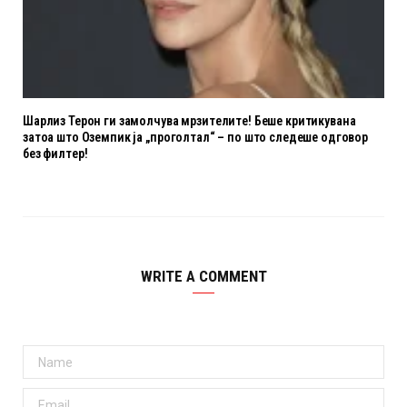
Шарлиз Терон ги замолчува мрзителите! Беше критикувана
затоа што Оземпик ја „проголтал“ – по што следеше одговор
без филтер!
WRITE A COMMENT