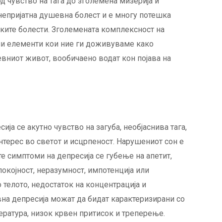
д чувство на тага до зголемена мизерија и
непријатна душевна болест и е многу потешка
чките болести. Зголемената комплексност на
ни елементи кои ние ги доживуваме како
евниот живот, вообичаено водат кон појава на
ија се акутно чувство на загуба, необјаснива тага,
интерес во светот и исцрпеност. Нарушениот сон е
ите симптоми на депресија се губење на апетит,
окојност, неразумност, импотенција или
 телото, недостаток на концентрација и
вна депресија можат да бидат карактеризирани со
ература, низок крвен притисок и треперење.