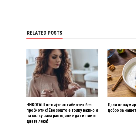
RELATED POSTS
НИКОГАШ не пијте антибиотик без
Дали конзумира
пробиотик! Еве зошто е толку важно и
добро за нашет
на колку часа растојание да ги пиете
двата лека!