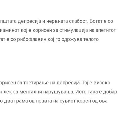
пштата депресија и нервната слабост. Богат е со
иаминот кој е корисен за стимулација на апетитот
гат е со рибофлавин кој го одржува телото
орисен за третирање на депресија. Тој е високо
н лек за ментални нарушувања. Исто така е добар
о два грама од правта на сувиот корен од ова