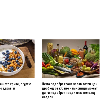
њето грчки јогурт е
Нема подобра храна за замастен црн
о здравје?
дроб од ова: Овие намирници можат
да ги подобрат наодите за неколку
недели.