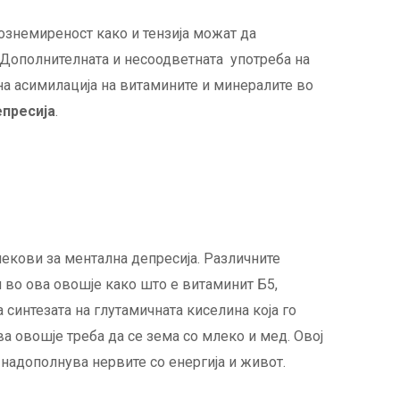
знемиреност како и тензија можат да
 Дополнителната и несоодветната употреба на
на асимилација на витамините и минералите во
пресија
.
лекови за ментална депресија. Различните
 во ова овошје како што е витаминит Б5,
 синтезата на глутамичната киселина која го
ва овошје треба да се зема со млеко и мед. Овој
 надополнува нервите со енергија и живот.