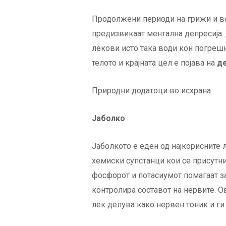
Продолжени периоди на грижи и во
предизвикаат ментална депресија.
лекови исто така води кон погреш
телото и крајната цел е појава на
де
Природни додатоци во исхрана
Јаболко
Јаболкото е еден од најкорисните 
хемиски супстанци кои се присутни
фосфорот и потасиумот помагаат за
контролира составот на нервите. О
лек делува како нервен тоник и ги