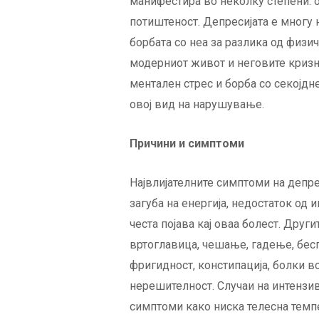
манифестира во неколку степени: о
потиштеност. Депресијата е многу 
борбата со неа за разлика од физи
модерниот живот и неговите криз
ментален стрес и борба со секојдн
овој вид на нарушување.
Причини и симптоми
Највлијателните симптоми на депрес
загуба на енергија, недостаток од 
честа појава кај оваа болест. Друг
вртоглавица, чешање, гадење, бесп
фригидност, констипација, болки во
нерешителност. Случаи на интензи
симптоми како ниска телесна темп