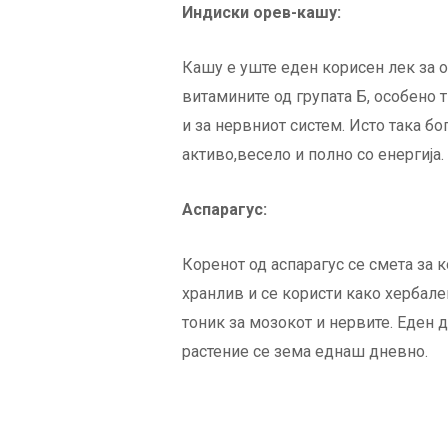
Индиски орев-кашу:
Кашу е уште еден корисен лек за о
витамините од групата Б, особено т
и за нервниот систем. Исто така бо
активо,весело и полно со енергија.
Аспарагус:
Коренот од аспарагус се смета за к
хранлив и се користи како хербале
тоник за мозокот и нервите. Еден д
растение се зема еднаш дневно.