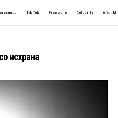
oroscope
Tik Tok
Free zone
Celebrity
After Mi
со исхрана