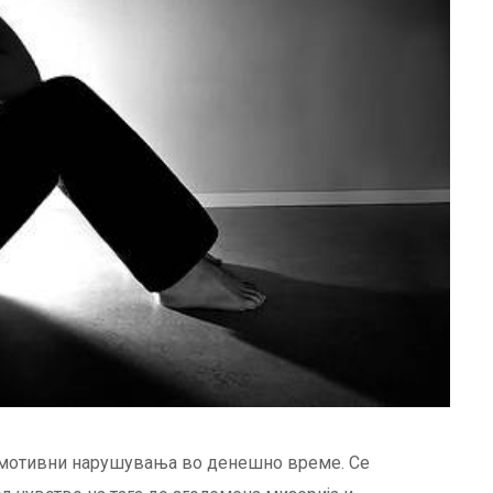
 емотивни нарушувања во денешно време. Се