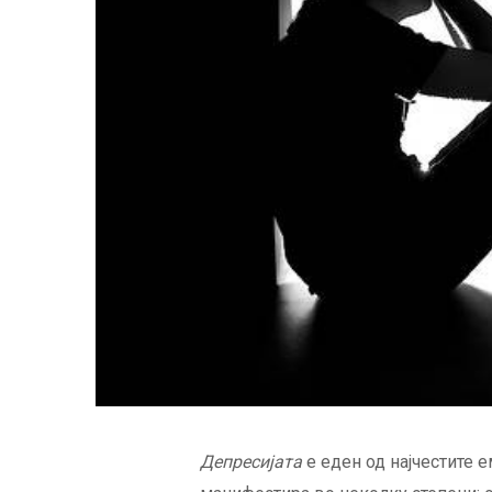
Депресијата
е еден од најчестите