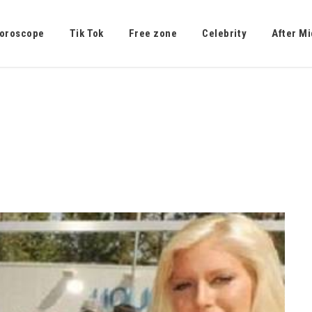
oroscope
Tik Tok
Free zone
Celebrity
After Mi