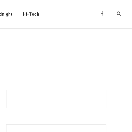
F
dnight
Hi-Tech
a
c
e
b
o
o
k