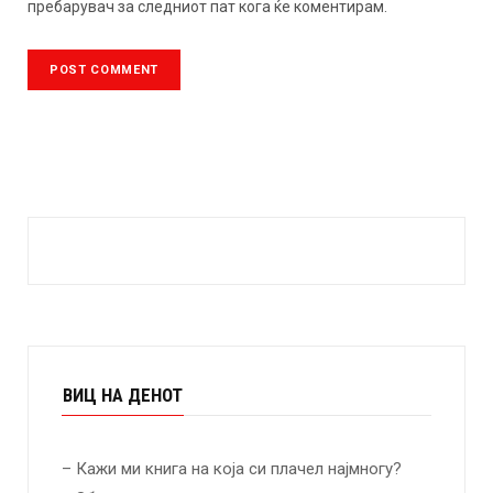
пребарувач за следниот пат кога ќе коментирам.
ВИЦ НА ДЕНОТ
– Кажи ми книга на која си плачел најмногу?