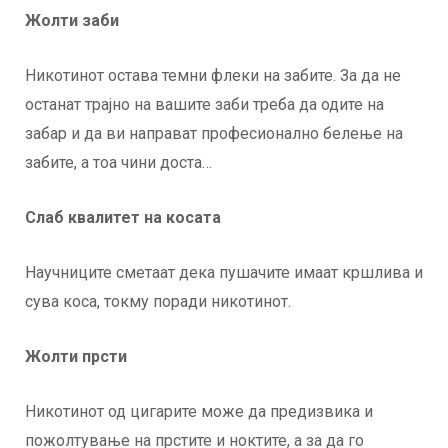
Жолти заби
Никотинот остава темни флеки на забите. За да не
останат трајно на вашите заби треба да одите на
забар и да ви направат професионално белење на
забите, а тоа чини доста…
Слаб квалитет на косата
Научниците сметаат дека пушачите имаат кршлива и
сува коса, токму поради никотинот.
Жолти прсти
Никотинот од цигарите може да предизвика и
пожолтување на прстите и ноктите, а за да го