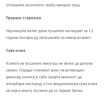
отстраните жолтилото треба напорен труд.
Прерано стареење
Научниците велат дека пушачите изгледаат за 1,5
години постари од непушачите на нивна возраст.
Сува кожа
Кожата на пушачите никогаш не може да делува
свежо. Поради големиот внес на јаглероден
диоксид кожата ја губи својата можност да
апсорбира кислород, а тоа предизвикува сува кожа
на која е многу послено да се појават брчки.