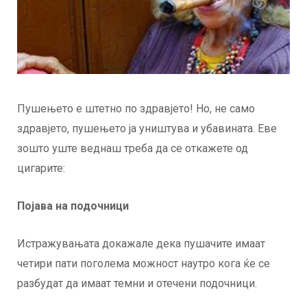
Пушењето е штетно по здравјето! Но, не само
здравјето, пушењето ја уништува и убавината. Еве
зошто уште веднаш треба да се откажете од
цигарите:
Појава на подочници
Истражувањата докажале дека пушачите имаат
четири пати поголема можност наутро кога ќе се
разбудат да имаат темни и отечени подочници.