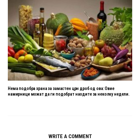
Нема подобра храна за замастен црн дроб од ова: Овие
намирници можат да ги подобрат наодите за неколку недели.
WRITE A COMMENT