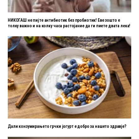
НИКОГАШ не пијте антибиотик без пробиотик! Еве зошто е
толку важно и на колку часа растојание да ги пиете двата лека!
Дали конзумирањето грчки јогурт е добро за нашето здравје?