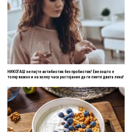
НИКОГАШ не пијте антибиотик без пробиотик! Еве зошто е
толку важно и на колку часа растојание да ги пиете двата лека!