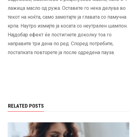
лажица масло од ружа. Оставете го нека делува во
текот на ноќта, само замотајте ја главата со памучна
крпа. Наутро измијте ја косата со неутрален шампон.
Најдобар ефект ќе постигнете доколку тоа го
направите три дена по ред. Според потребите,
постапката повторете ја после одредена пауза.
RELATED POSTS