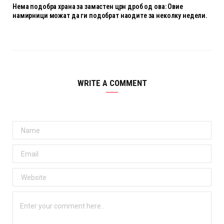
Нема подобра храна за замастен црн дроб од ова: Овие
намирници можат да ги подобрат наодите за неколку недели.
WRITE A COMMENT