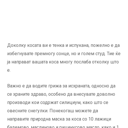
Доколку косата ви е тенка и испукана, пожелно е да
избегнувате премногу сонце, но и голем студ. Тие ќе
ја направат вашата коса многу послаба отколку што
е.
Важно е да водите грижа за исхраната, односно да
се храните здраво, особено да внесувате доволно
производи кои содржат силициум, како што се
овесните снегулки. Понекогаш можете да
направите природна маска за коса со 10 лажици
бадемово, маслиново и рицинусово масло, како и 1