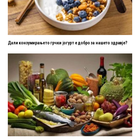
Дали конзумирањето грчки јогурт е добро за нашето здравје?