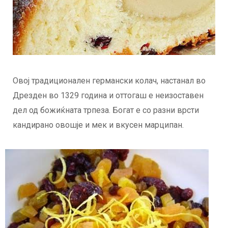
Овој традиционален германски колач, настанал во
Дрезден во 1329 година и оттогаш е неизоставен
дел од божиќната трпеза. Богат е со разни врсти
кандирано овошје и мек и вкусен марципан.