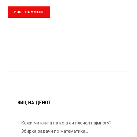
ВИЦ НА ДЕНОТ
– Кажи ми книга на која си плачел најмногу?
– Збирка задачи по математика…