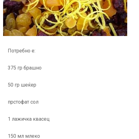
Потребно е:
375 гр брашно
50 гр шеќер
прстофат сол
1 лажичка квасец
150 мл млеко