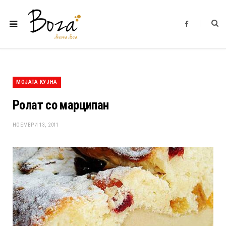
F
a
c
e
b
o
o
k
МОЈАТА КУЈНА
Ролат со марципан
НОЕМВРИ 13, 2011