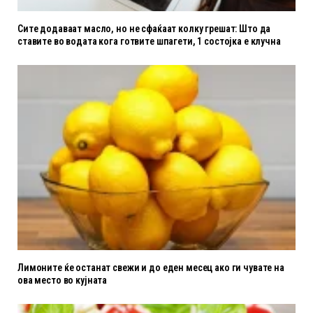
Сите додаваат масло, но не сфаќаат колку грешат: Што да
ставите во водата кога готвите шпагети, 1 состојка е клучна
Лимоните ќе останат свежи и до еден месец ако ги чувате на
ова место во кујната