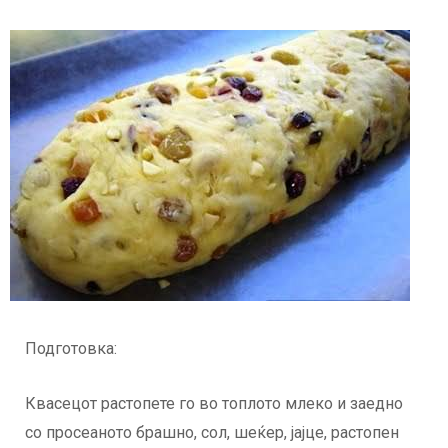
Подготовка:
Квасецот растопете го во топлото млеко и заедно
со просеаното брашно, сол, шеќер, јајце, растопен