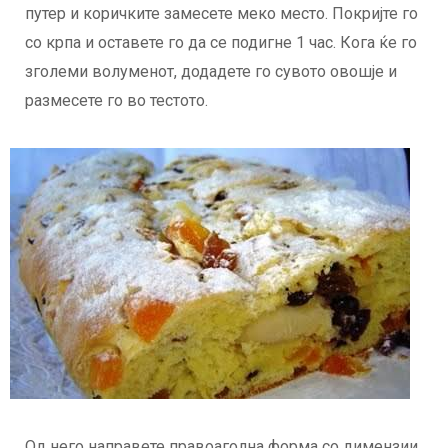
путер и коричките замесете меко место. Покријте го
со крпа и оставете го да се подигне 1 час. Кога ќе го
зголеми волуменот, додадете го сувото овошје и
размесете го во тестото.
Од него направете правоаголна форма со димензии