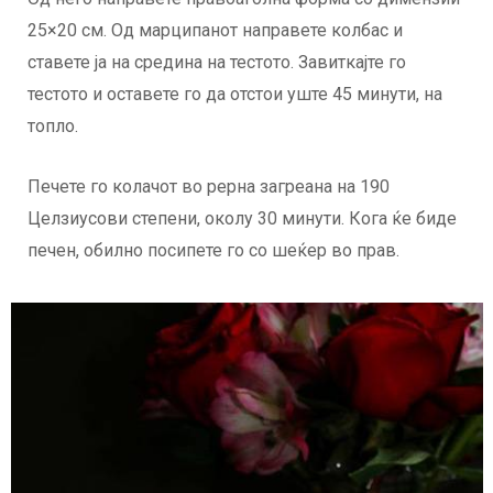
25×20 см. Од марципанот направете колбас и
ставете ја на средина на тестото. Завиткајте го
тестото и оставете го да отстои уште 45 минути, на
топло.
Печете го колачот во рерна загреана на 190
Целзиусови степени, околу 30 минути. Кога ќе биде
печен, обилно посипете го со шеќер во прав.