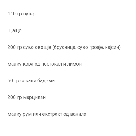
110 гр путер
1 јајце
200 гр суво овошје (брусница, суво грозје, кајсии)
малку кора од портокал и лимон
50 гр секани бадеми
200 гр марципан
малку рум или екстракт од ванила