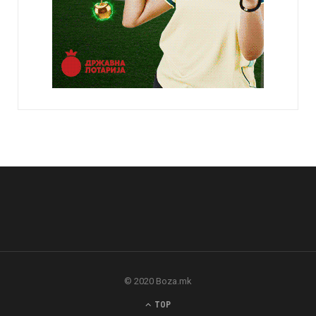
© 2020 Boza.mk
TOP