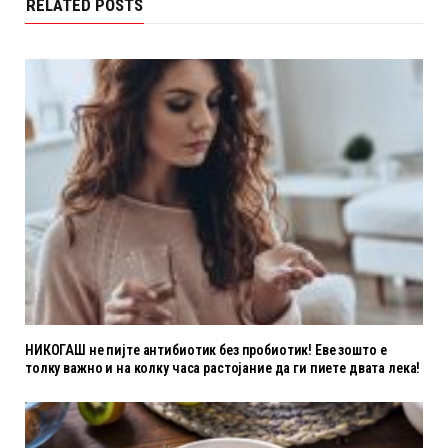
RELATED POSTS
НИКОГАШ не пијте антибиотик без пробиотик! Еве зошто е
толку важно и на колку часа растојание да ги пиете двата лека!