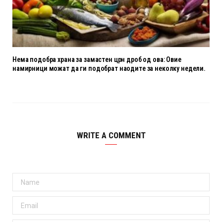
Нема подобра храна за замастен црн дроб од ова: Овие
намирници можат да ги подобрат наодите за неколку недели.
WRITE A COMMENT