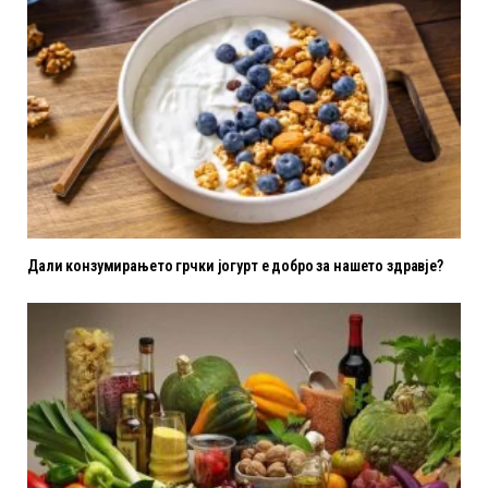
Дали конзумирањето грчки јогурт е добро за нашето здравје?