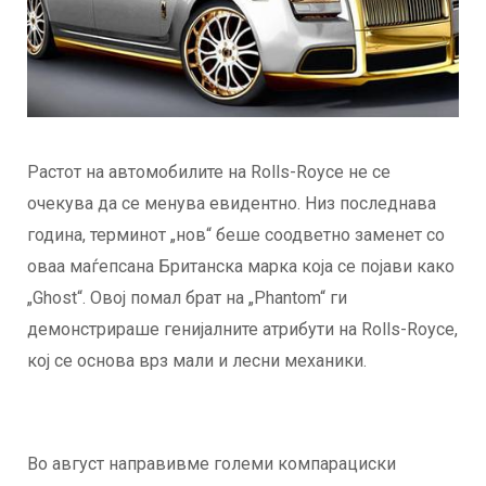
Растот на автомобилите на Rolls-Royce не се
очекува да се менува евидентно. Низ последнава
година, терминот „нов“ беше соодветно заменет со
оваа маѓепсана Британска марка која се појави како
„Ghost“. Овој помал брат на „Phantom“ ги
демонстрираше генијалните атрибути на Rolls-Royce,
кој се основа врз мали и лесни механики.
Во август направивме големи компарациски