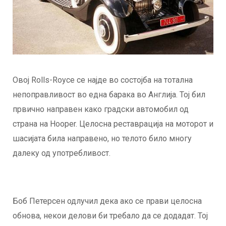
Овој Rolls-Royce се најде во состојба на тотална
непоправливост во една барака во Англија. Тој бил
првично направен како градски автомобил од
страна на Hooper. Целосна реставрација на моторот и
шасијата била направено, но телото било многу
далеку од употребливост.
Боб Петерсен одлучил дека ако се прави целосна
обнова, некои делови би требало да се додадат. Тој