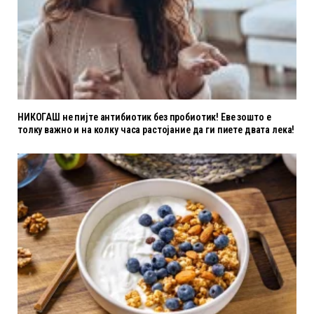
НИКОГАШ не пијте антибиотик без пробиотик! Еве зошто е
толку важно и на колку часа растојание да ги пиете двата лека!