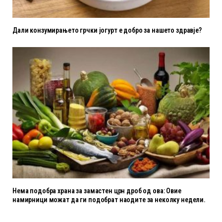
Дали конзумирањето грчки јогурт е добро за нашето здравје?
Нема подобра храна за замастен црн дроб од ова: Овие
намирници можат да ги подобрат наодите за неколку недели.