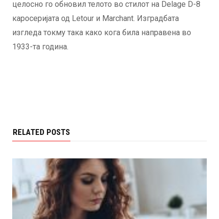
целосно го обновил телото во стилот на Delage D-8
каросеријата од Letour и Marchant. Изградбата
изгледа токму така како кога била направена во
1933-та година.
RELATED POSTS