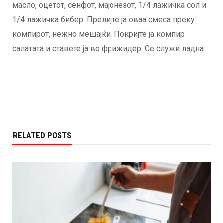
масло, оцетот, сенфот, мајонезот, 1/4 лажичка сол и
1/4 лажичка бибер. Прелијте ја оваа смеса преку
компирот, нежно мешајќи. Покријте ја компир
салатата и ставете ја во фрижидер. Се служи ладна.
RELATED POSTS