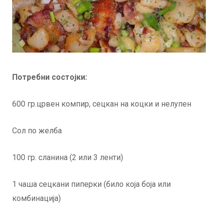
Потребни состојки:
600 гр.црвен компир, сецкан на коцки и нелупен
Сол по желба
100 гр. сланина (2 или 3 ленти)
1 чаша сецкани пиперки (било која боја или
комбинација)