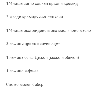
1/4 чаша ситно сецкан црвени кромид
2 млади кромидчиња, сецкани
1/4 чаша екстра-девствено маслиново масло
3 лажици црвен вински оцет
1 лажица сенф Дижон (може и обичен)
1 лажица мајонез
Свежо мелен бибер