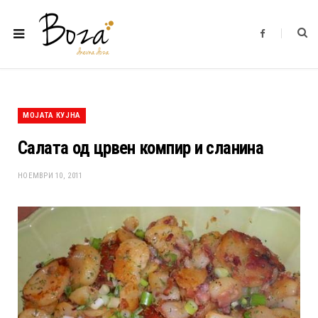
F
a
c
e
b
o
o
k
МОЈАТА КУЈНА
Салата од црвен компир и сланина
НОЕМВРИ 10, 2011