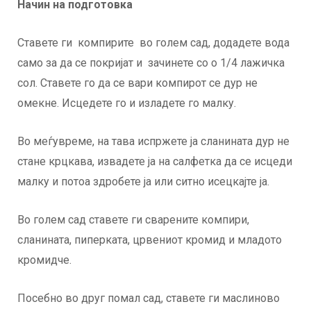
Начин на подготовка
Ставете ги компирите во голем сад, додадете вода
само за да се покријат и зачинете со о 1/4 лажичка
сол. Ставете го да се вари компирот се дур не
омекне. Исцедете го и изладете го малку.
Во меѓувреме, на тава испржете ја сланината дур не
стане крцкава, извадете ја на салфетка да се исцеди
малку и потоа здробете ја или ситно исецкајте ја.
Во голем сад ставете ги сварените компири,
сланината, пиперката, црвениот кромид и младото
кромидче.
Посебно во друг помал сад, ставете ги маслиново