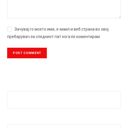
Зачувај го моето име, е-маил и веб страна во овој
пребарувач за следниот пат кога ќе коментирам.