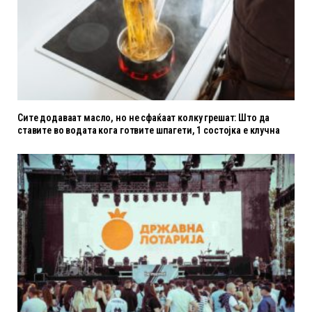
Сите додаваат масло, но не сфаќаат колку грешат: Што да
ставите во водата кога готвите шпагети, 1 состојка е клучна