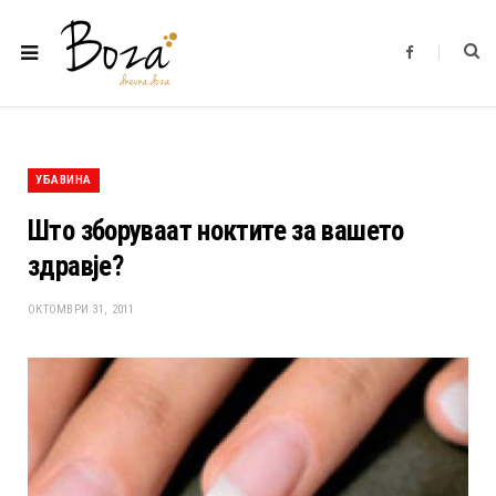
F
a
c
e
b
o
o
k
УБАВИНА
Што зборуваат ноктите за вашето
здравје?
ОКТОМВРИ 31, 2011