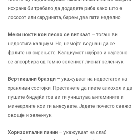
исхрана би требало да додадете риба како што е
лососот или сардината, барем два пати неделно.
Меки нокти кои лесно се виткаат
– тогаш ви
недостига калциум. Но, немојте веднаш да се
фрлите на сирењето. Калциумот најбрзо и најлесно
се апсорбира од темно зелениот лиснат зеленчук.
Вертикални бразди
– укажуваат на недостаток на
хранливи состојки. Престанете да пиете алкохол и да
пушите бидејќи тоа ви ги уништува витамините и
минеарлите кои ги внесувате. Јадете почесто свежо
овошје и зеленчук.
Хоризонтални линии
– укажуваат на слаб