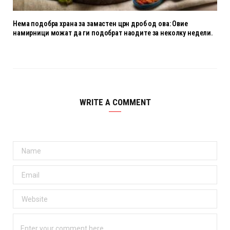
Нема подобра храна за замастен црн дроб од ова: Овие
намирници можат да ги подобрат наодите за неколку недели.
WRITE A COMMENT