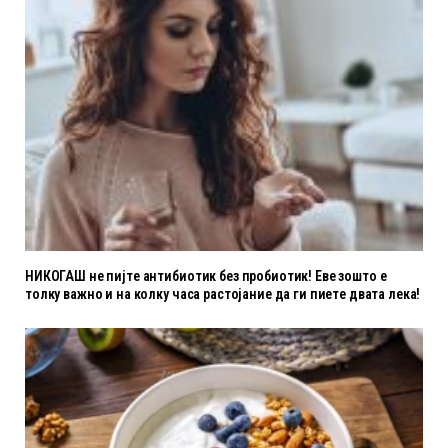
НИКОГАШ не пијте антибиотик без пробиотик! Еве зошто е
толку важно и на колку часа растојание да ги пиете двата лека!