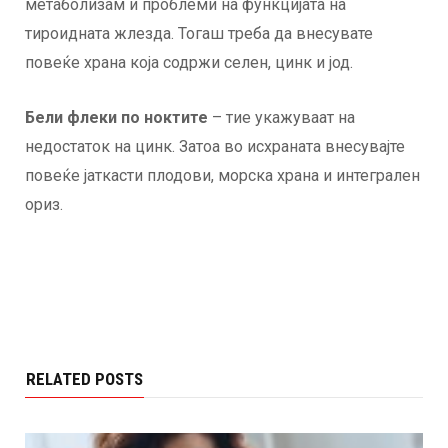
метаболизам и проблеми на функцијата на
тироидната жлезда. Тогаш треба да внесувате
повеќе храна која содржи селен, цинк и јод.
Бели флеки по ноктите
– тие укажуваат на
недостаток на цинк. Затоа во исхраната внесувајте
повеќе јаткасти плодови, морска храна и интегрален
ориз.
RELATED POSTS