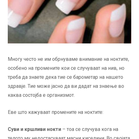
Многу често не им обрнуваме внимание на ноктите,
особено на промените кои се случуваат на нив, но
треба да знаете дека тие се барометар на нашето
здравје. Тие може јасно да ви дадат на знаење во
каква состојба е организмот.
Еве што кажуваат промените на ноктите:
Суви и кршливи нокти
– тоа се случува кога на
телото му недостасуваат масни киселини. Во својата