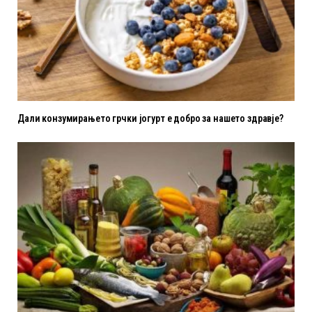
Дали конзумирањето грчки јогурт е добро за нашето здравје?