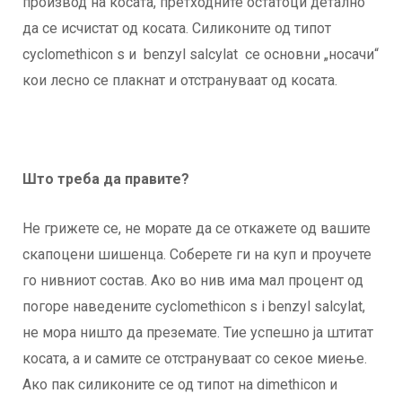
производ на косата, претходните остатоци детално
да се исчистат од косата. Силиконите од типот
cyclomethicon s и benzyl salcylat се основни „носачи“
кои лесно се плакнат и отстрануваат од косата.
Што треба да правите?
Не грижете се, не морате да се откажете од вашите
скапоцени шишенца. Соберете ги на куп и проучете
го нивниот состав. Ако во нив има мал процент од
погоре наведените cyclomethicon s i benzyl salcylat,
не мора ништо да преземате. Тие успешно ја штитат
косата, а и самите се отстрануваат со секое миење.
Ако пак силиконите се од типот на dimethicon и