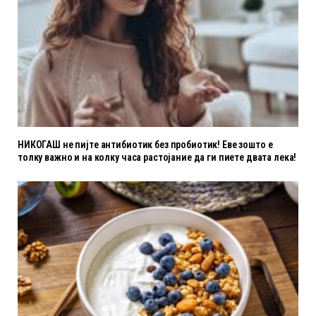
НИКОГАШ не пијте антибиотик без пробиотик! Еве зошто е
толку важно и на колку часа растојание да ги пиете двата лека!