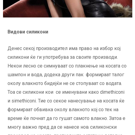
Видови силикони
Денес секој производител има право на избор кој
силикони ќе ги употребува за своите производи.
Некои лесно се симнуваат со плакнење на косата со
шампон и вода, додека други пак формираат талог
околу влакното бидејќи не се стопуваат со водата.
Тоа се силикони кои се именувани како dimethiconi
и simethiconi. Тие со секое нанесување на косата ќе
формираат обвивка околу влакното кој со тек на
време ќе почнат да го гушат самото влакно. Затоа е
многу важно пред да се нанесе нов силиконски