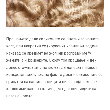
Прашањето дали силиконите се штетни за нашата
коса, или напротив се (корисни), хранливи, години
наназад се предмет на жолчни расправи меѓу
жените, а и фризерите. Околу тоа прашање и ден
денес стручњаците не можат да донесат никаков
конкретен заклучок, но факт е дека – силиконите се
присутни на нашите полици, и ние секојдневно ги
користиме како составен дел од производите за
нега на косата.