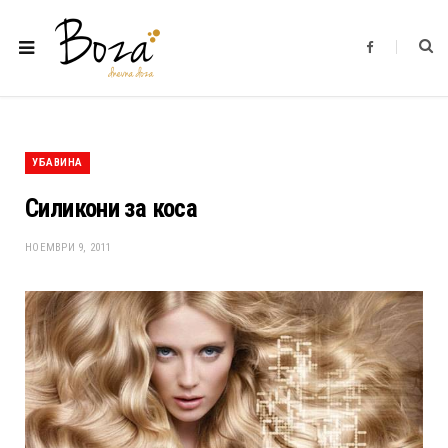
F
a
c
e
b
o
o
k
УБАВИНА
Силикони за коса
НОЕМВРИ 9, 2011