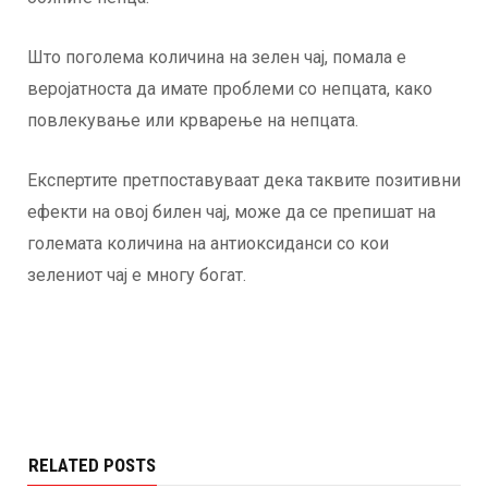
Што поголема количина на зелен чај, помала е
веројатноста да имате проблеми со непцата, како
повлекување или крварење на непцата.
Експертите претпоставуваат дека таквите позитивни
ефекти на овој билен чај, може да се препишат на
големата количина на антиоксиданси со кои
зелениот чај е многу богат.
RELATED POSTS