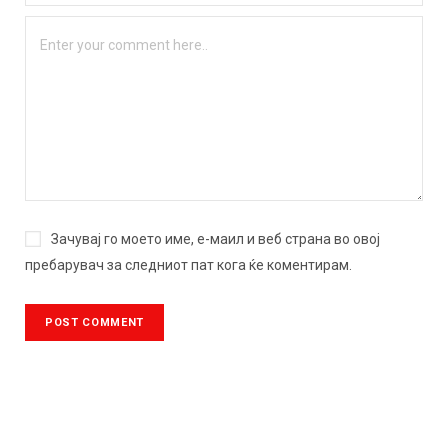
Зачувај го моето име, е-маил и веб страна во овој
пребарувач за следниот пат кога ќе коментирам.