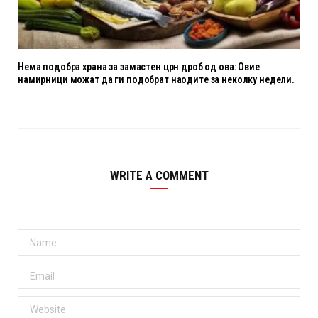
Нема подобра храна за замастен црн дроб од ова: Овие
намирници можат да ги подобрат наодите за неколку недели.
WRITE A COMMENT