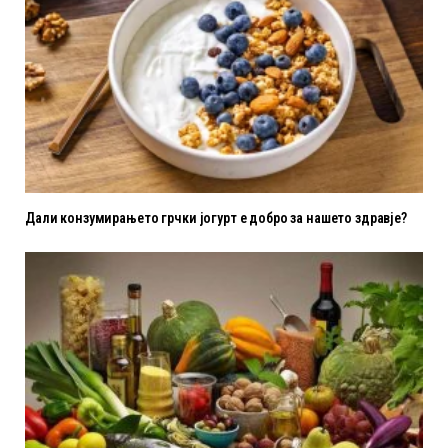
Дали конзумирањето грчки јогурт е добро за нашето здравје?