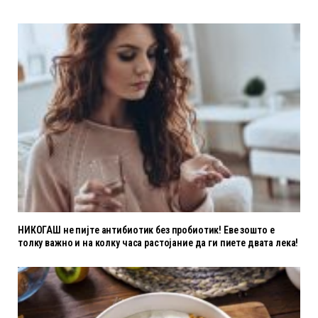
НИКОГАШ не пијте антибиотик без пробиотик! Еве зошто е
толку важно и на колку часа растојание да ги пиете двата лека!