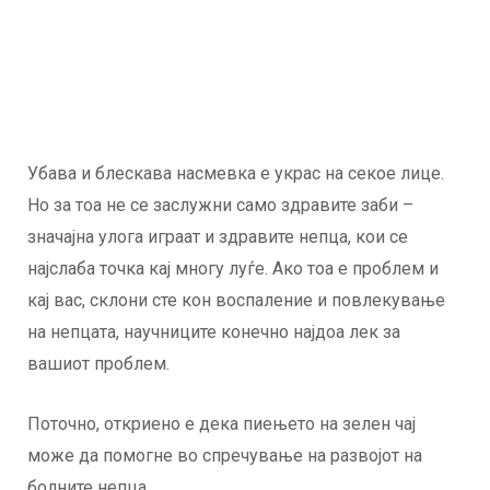
Убава и блескава насмевка е украс на секое лице.
Но за тоа не се заслужни само здравите заби –
значајна улога играат и здравите непца, кои се
најслаба точка кај многу луѓе. Ако тоа е проблем и
кај вас, склони сте кон воспаление и повлекување
на непцата, научниците конечно најдоа лек за
вашиот проблем.
Поточно, откриено е дека пиењето на зелен чај
може да помогне во спречување на развојот на
болните непца.