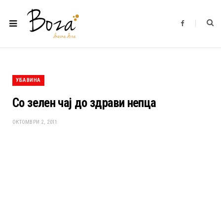
F
a
c
e
b
o
o
k
УБАВИНА
Со зелен чај до здрави непца
ОКТОМВРИ 2, 2011