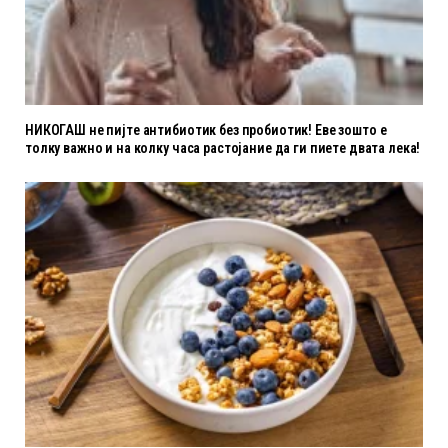
НИКОГАШ не пијте антибиотик без пробиотик! Еве зошто е
толку важно и на колку часа растојание да ги пиете двата лека!