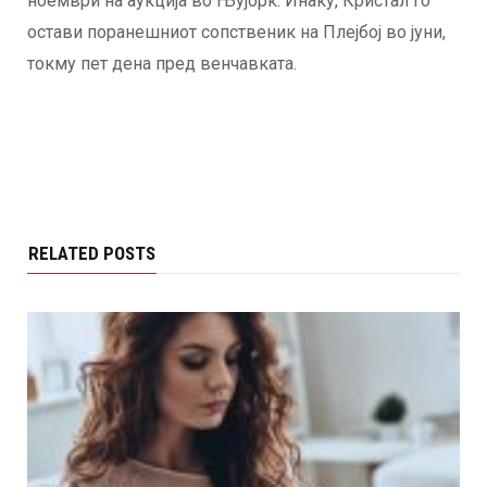
ноември на аукција во Њујорк. Инаку, Кристал го
остави поранешниот сопственик на Плејбој во јуни,
токму пет дена пред венчавката.
RELATED POSTS