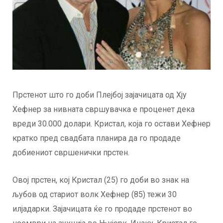
Прстенот што го доби Плејбој зајачицата од Хју
Хефнер за нивната свршувачка е проценет дека
вреди 30.000 долари. Кристал, која го остави Хефнер
кратко пред свадбата планира да го продаде
добиениот свршенички прстен.
Овој прстен, кој Кристал (25) го доби во знак на
љубов од стариот волк Хефнер (85) тежи 30
илјадарки. Зајачицата ќе го продаде прстенот во