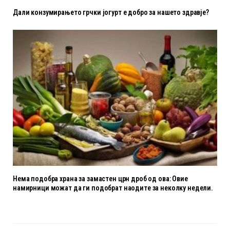
Дали конзумирањето грчки јогурт е добро за нашето здравје?
Нема подобра храна за замастен црн дроб од ова: Овие
намирници можат да ги подобрат наодите за неколку недели.