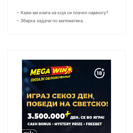
– Кажи ми книга на која си плачел најмногу?
– Збирка задачи по математика…