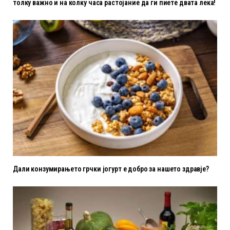
толку важно и на колку часа растојание да ги пиете двата лека!
Дали конзумирањето грчки јогурт е добро за нашето здравје?