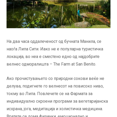
На два часа оддалеченост од бучната Манила, се
наоѓа Липа Сити. Иако не е популарна туристичка
локација, во неа е сместено едно од најдобрите
велнес одморалишта – The Farm at San Benitо.
Aко прочистувањето со природни сокови веќе не
делува, подигнете го велнесот на повисоко ниво,
токму во Липа. Повлечете се на Фармата за
индивидуално скроени програми за вегетаријанска
исхрана, јога, медитација и холистичка медицина.
Вратете се дома физички, емоционално и