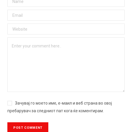
Зачувај го моето име, е-маил и веб страна во овој
пребарувач за следниот пат кога ќе коментирам.