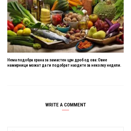
Нема подобра храна за замастен црн дроб од ова: Овие
намирници можат да ги подобрат наодите за неколку недели.
WRITE A COMMENT