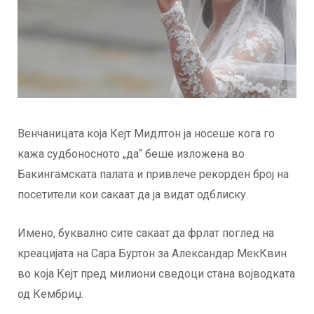
Венчаницата која Кејт Мидлтон ја носеше кога го
кажа судбоносното „да“ беше изложена во
Бакингамската палата и привлече рекорден број на
посетители кои сакаат да ја видат одблиску.
Имено, буквално сите сакаат да фрлат поглед на
креацијата на Сара Буртон за Александар МекКвин
во која Кејт пред милиони сведоци стана војводката
од Кембриџ.