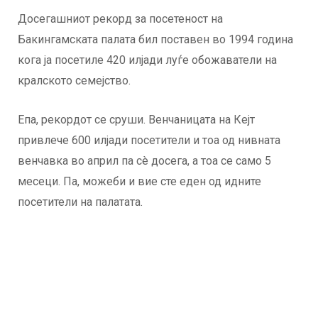
Досегашниот рекорд за посетеност на
Бакингамската палата бил поставен во 1994 година
кога ја посетиле 420 илјади луѓе обожаватели на
кралското семејство.
Епа, рекордот се сруши. Венчаницата на Кејт
привлече 600 илјади посетители и тоа од нивната
венчавка во април па сè досега, а тоа се само 5
месеци. Па, можеби и вие сте еден од идните
посетители на палатата.