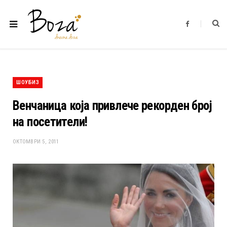
F
a
c
e
b
o
o
k
ШОУБИЗ
Венчаница која привлече рекорден број
на посетители!
ОКТОМВРИ 5, 2011