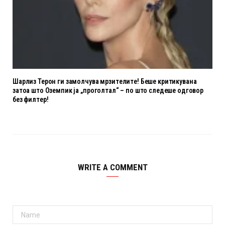
Шарлиз Терон ги замолчува мрзителите! Беше критикувана
затоа што Оземпик ја „проголтал“ – по што следеше одговор
без филтер!
WRITE A COMMENT