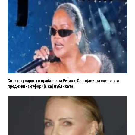
Спектакуларното враќање на Ријана: Се појави на сцената и
предизвика еуфорија кај публиката