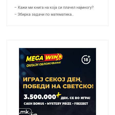
– Кажи ми книга на која си плачел најмногу?
– Збирка задачи по математика…