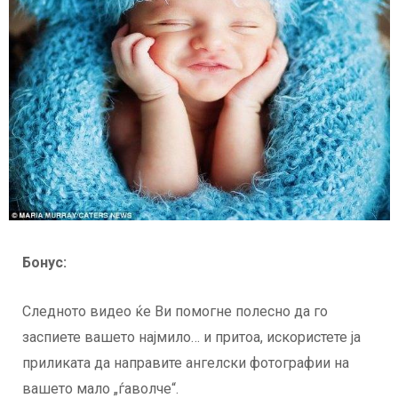
Бонус:
Следното видео ќе Ви помогне полесно да го
заспиете вашето најмило… и притоа, искористете ја
приликата да направите ангелски фотографии на
вашето мало „ѓаволче“.