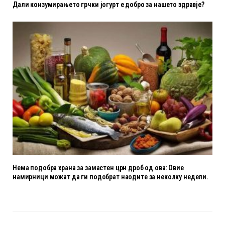
Дали конзумирањето грчки јогурт е добро за нашето здравје?
Нема подобра храна за замастен црн дроб од ова: Овие
намирници можат да ги подобрат наодите за неколку недели.