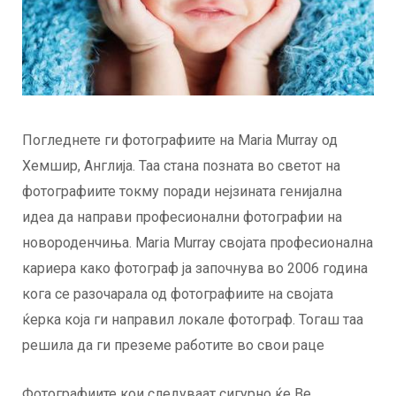
Погледнете ги фотографиите на Maria Murray од
Хемшир, Англија. Таа стана позната во светот на
фотографиите токму поради нејзината генијална
идеа да направи професионални фотографии на
новороденчиња. Maria Murray својата професионална
кариера како фотограф ја започнува во 2006 година
кога се разочарала од фотографиите на својата
ќерка која ги направил локале фотограф. Тогаш таа
решила да ги преземе работите во свои раце
Фотографиите кои следуваат сигурно ќе Ве