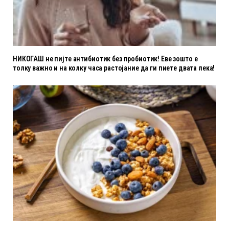
НИКОГАШ не пијте антибиотик без пробиотик! Еве зошто е
толку важно и на колку часа растојание да ги пиете двата лека!