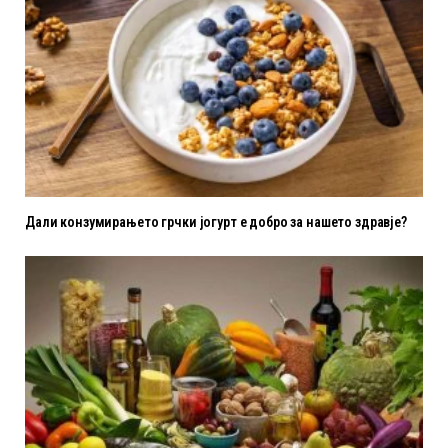
Дали конзумирањето грчки јогурт е добро за нашето здравје?