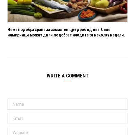
Нема подобра храна за замастен црн дроб од ова: Овие
намирници можат да ги подобрат наодите за неколку недели.
WRITE A COMMENT