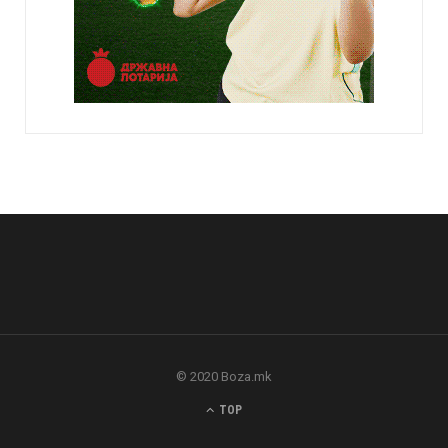
© 2020 Boza.mk
TOP