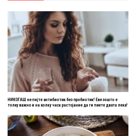
НИКОГАШ не пијте антибиотик без пробиотик! Еве зошто е
толку важно и на колку часа растојание да ги пиете двата лека!