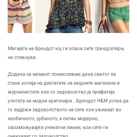
Магијата на брендот кој ги освои сите трендсетери,
не стивнува…
Додека за момент помисливме дека светот ќе
стане копија на диктатите на модните магазини и
журналистите кои со задоволство ја прифатија
улогата на модни критичари… Брендот H&M успеа да
го задржи задоволството на сите кои уживаат во
необичното, урбаното, а сепак модерно,
овозможувајќи уникатни линии, кои сите ги
очекуваат со задоволство…