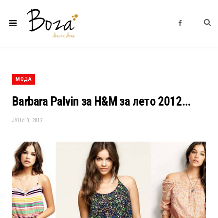
F
a
c
e
b
o
o
k
МОДА
Barbara Palvin за H&M за лето 2012…
ЈУНИ 3, 2012