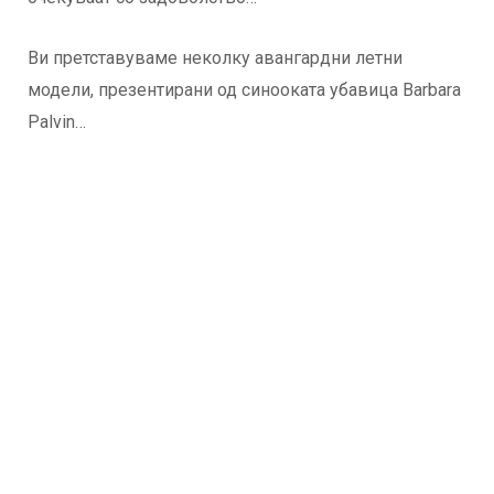
Ви претставуваме неколку авангардни летни
модели, презентирани од синооката убавица Barbara
Palvin…