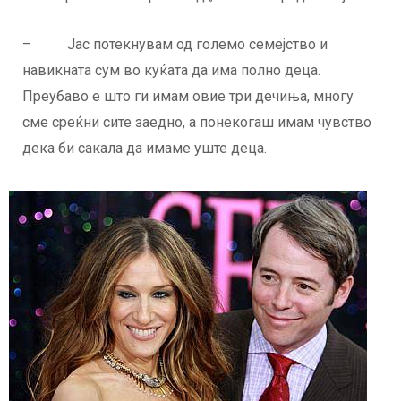
– Јас потекнувам од големо семејство и
навикната сум во куќата да има полно деца.
Преубаво е што ги имам овие три дечиња, многу
сме среќни сите заедно, а понекогаш имам чувство
дека би сакала да имаме уште деца.