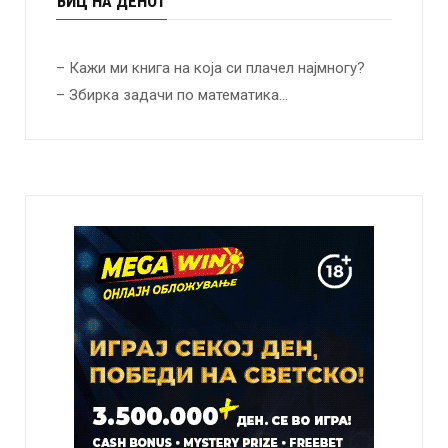
ВИЦ НА ДЕНОТ
– Кажи ми книга на која си плачел најмногу?
– Збирка задачи по математика…