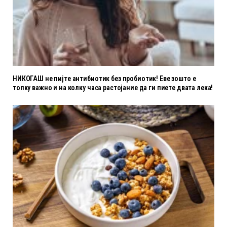
НИКОГАШ не пијте антибиотик без пробиотик! Еве зошто е
толку важно и на колку часа растојание да ги пиете двата лека!