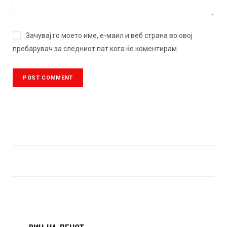
Зачувај го моето име, е-маил и веб страна во овој
пребарувач за следниот пат кога ќе коментирам.