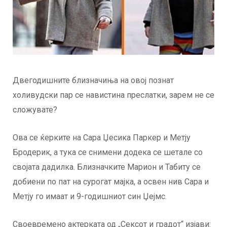
Двегодишните близначиња на овој познат
холивудски пар се навистина преслатки, зарем не се
сложувате?
Ова се ќерките на Сара Џесика Паркер и Метју
Бродерик, а тука се снимени додека се шетале со
својата дадилка. Близначките Марион и Табиту се
добиени по пат на сурогат мајка, а освен нив Сара и
Метју го имаат и 9-годишниот син Џејмс.
Своевремено актерката од „Сексот и градот“ изјави: