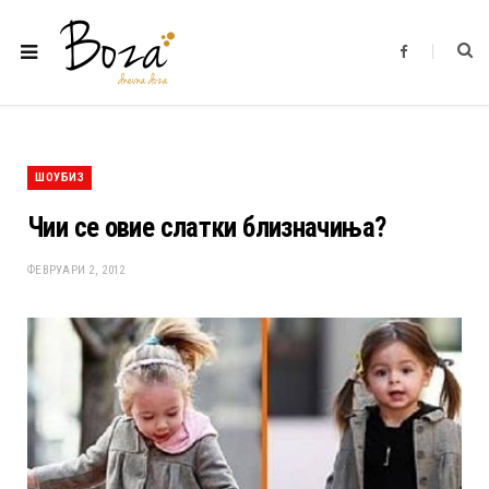
F
a
c
e
b
o
o
k
ШОУБИЗ
Чии се овие слатки близначиња?
ФЕВРУАРИ 2, 2012