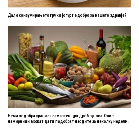
Дали конзумирањето грчки јогурт е добро за нашето здравје?
Нема подобра храна за замастен црн дроб од ова: Овие
намирници можат да ги подобрат наодите за неколку недели.