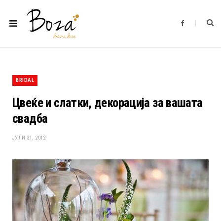
F
a
c
e
b
o
o
k
BRIDAL
Цвеќе и слатки, декорација за вашата
свадба
ЈУЛИ 31, 2012