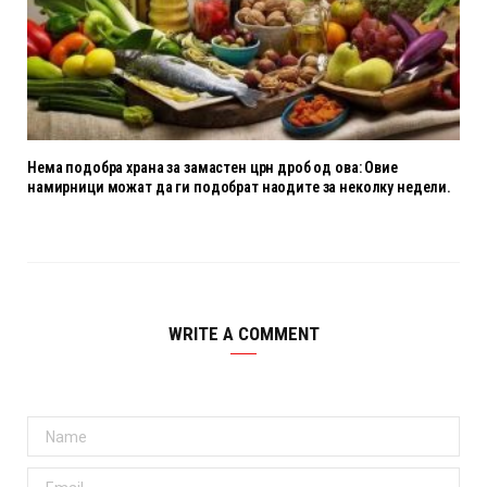
Нема подобра храна за замастен црн дроб од ова: Овие
намирници можат да ги подобрат наодите за неколку недели.
WRITE A COMMENT