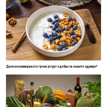
Дали конзумирањето грчки јогурт е добро за нашето здравје?