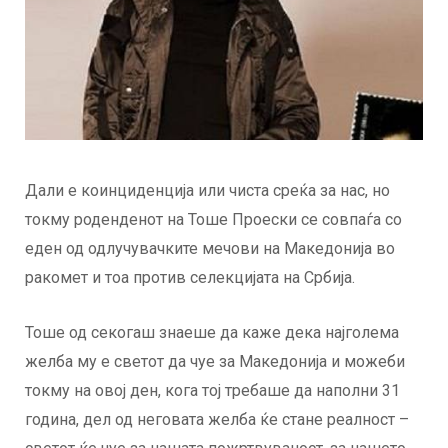
Дали е коинциденција или чиста среќа за нас, но
токму роденденот на Тоше Проески се совпаѓа со
еден од одлучувачките мечови на Македонија во
ракомет и тоа против селекцијата на Србија.
Тоше од секогаш знаеше да каже дека најголема
желба му е светот да чуе за Македонија и можеби
токму на овој ден, кога тој требаше да наполни 31
година, дел од неговата желба ќе стане реалност –