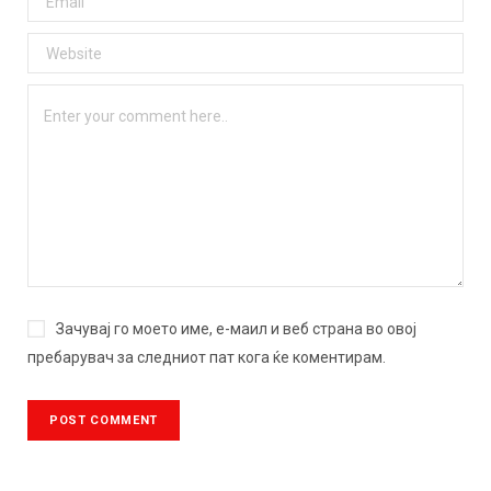
Зачувај го моето име, е-маил и веб страна во овој
пребарувач за следниот пат кога ќе коментирам.