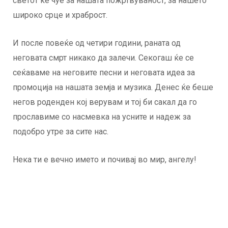
светот ќе чуе за нашата пожртвуваност, за нашето
широко срце и храброст.
И после повеќе од четири години, раната од
неговата смрт никако да залечи. Секогаш ќе се
сеќаваме на неговите песни и неговата идеа за
промоција на нашата земја и музика. Денес ќе беше
негов роденден кој верувам и тој би сакал да го
прославиме со насмевка на усните и надеж за
подобро утре за сите нас.
Нека ти е вечно името и почивај во мир, ангелу!