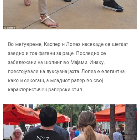
Во меѓувреме, Каспер и Лопез насекаде се шетаат
заедно и тоа фатени за раце. Последно се
забележани на шопинг во Мајами. Инаку,
престојувале на луксузна јахта. Лопез е елегантна
како и секогаш, а младиот рапер во свој
карактеристичен раперски стил.