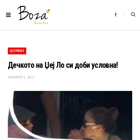
F
a
c
e
b
o
o
k
ШОУБИЗ
Дечкото на Џеј Ло си доби условна!
ЈАНУАРИ 5, 2012