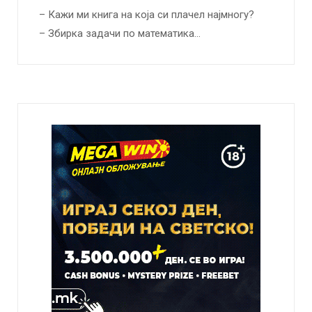
– Кажи ми книга на која си плачел најмногу?
– Збирка задачи по математика…