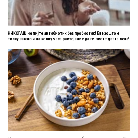
НИКОГАШ не пијте антибиотик без пробиотик! Еве зошто е
толку важно и на колку часа растојание да ги пиете двата лека!