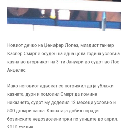
Новиот дечко на Џенифер Лопез, младиот танчер
Каспер Смарт е осуден на една цела година условна
казна во вторникот на 3-ти Јануари во судот во Лос
Анџелес.
Иако неговиот адвокат се погрижил да ја ублажи
казната, дури и помолил Смарт да помине
неказнето, судот му доделил 12 месеци условно и
500 долари казна. Казната ја добил поради
брзинските недозволени трки по улиците во април,
2010 година.