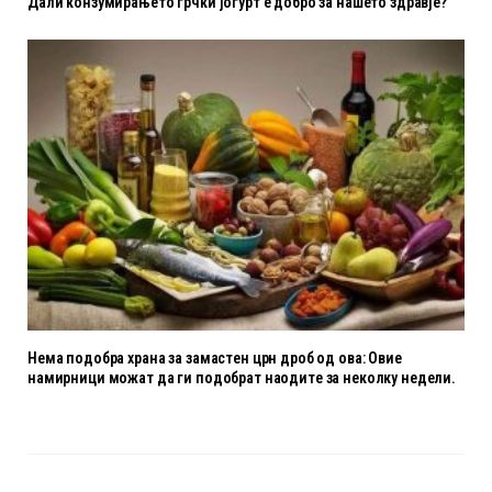
Дали конзумирањето грчки јогурт е добро за нашето здравје?
Нема подобра храна за замастен црн дроб од ова: Овие
намирници можат да ги подобрат наодите за неколку недели.