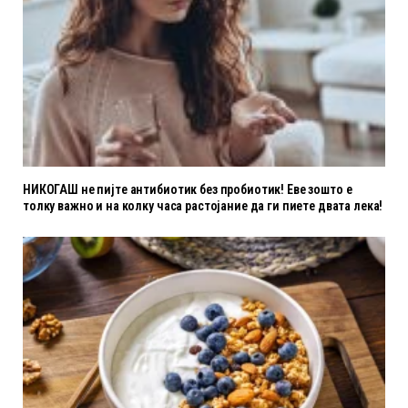
НИКОГАШ не пијте антибиотик без пробиотик! Еве зошто е
толку важно и на колку часа растојание да ги пиете двата лека!