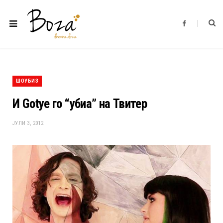
F
a
c
e
b
o
o
k
ШОУБИЗ
И Gotye го “убиа” на Твитер
ЈУЛИ 3, 2012