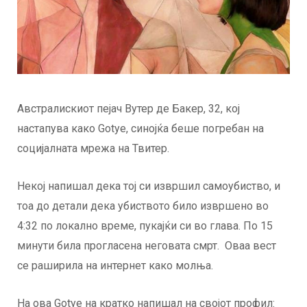
Австралискиот пејач Вутер де Бакер, 32, кој
настапува како Gotye, синојќа беше погребан на
социјалната мрежа на Твитер.
Некој напишал дека тој си извршил самоубиство, и
тоа до детали дека убиството било извршено во
4:32 по локално време, пукајќи си во глава. По 15
минути била прогласена неговата смрт. Оваа вест
се раширила на интернет како молња.
На ова Gotye на кратко напишал на својот профил: