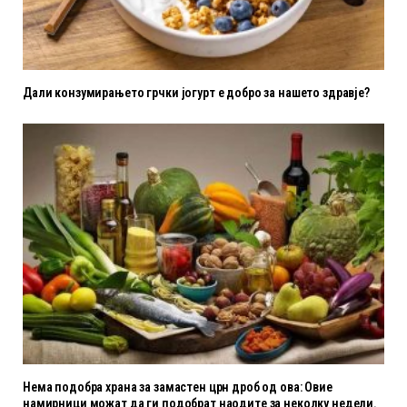
Дали конзумирањето грчки јогурт е добро за нашето здравје?
Нема подобра храна за замастен црн дроб од ова: Овие
намирници можат да ги подобрат наодите за неколку недели.