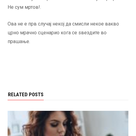
Не сум мртов!.
Ова не е прв случај некој да смисли некое вакво
црно мрачно сценарио кога се ѕвездите во
прашање.
RELATED POSTS