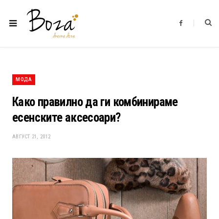
F
a
c
e
b
o
o
k
МОДА
Како правилно да ги комбинираме
есенските аксесоари?
АВГУСТ 21, 2012