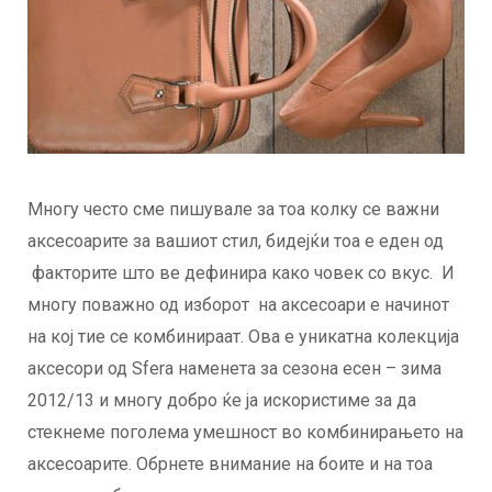
Многу често сме пишувале за тоа колку се важни
аксесоарите за вашиот стил, бидејќи тоа е еден од
факторите што ве дефинира како човек со вкус. И
многу поважно од изборот на аксесоари е начинот
на кој тие се комбинираат. Ова е уникатна колекција
аксесори од Sfera наменета за сезона есен – зима
2012/13 и многу добро ќе ја искористиме за да
стекнеме поголема умешност во комбинирањето на
аксесоарите. Обрнете внимание на боите и на тоа