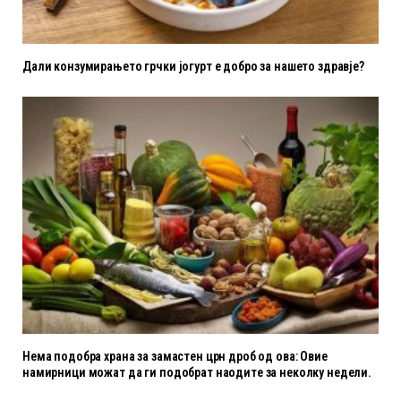
Дали конзумирањето грчки јогурт е добро за нашето здравје?
Нема подобра храна за замастен црн дроб од ова: Овие
намирници можат да ги подобрат наодите за неколку недели.