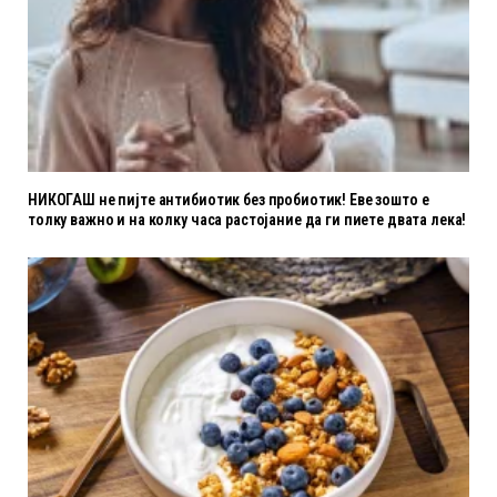
НИКОГАШ не пијте антибиотик без пробиотик! Еве зошто е
толку важно и на колку часа растојание да ги пиете двата лека!