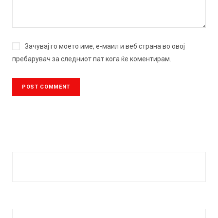
Зачувај го моето име, е-маил и веб страна во овој
пребарувач за следниот пат кога ќе коментирам.