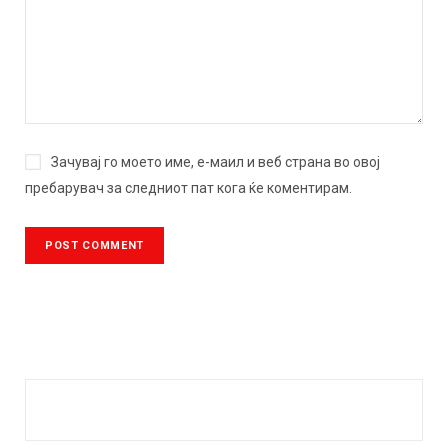
Зачувај го моето име, е-маил и веб страна во овој
пребарувач за следниот пат кога ќе коментирам.