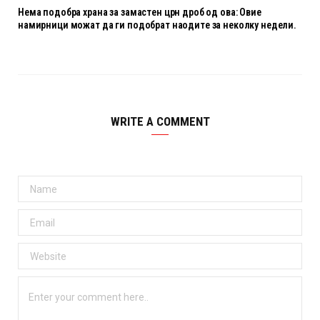
Нема подобра храна за замастен црн дроб од ова: Овие
намирници можат да ги подобрат наодите за неколку недели.
WRITE A COMMENT