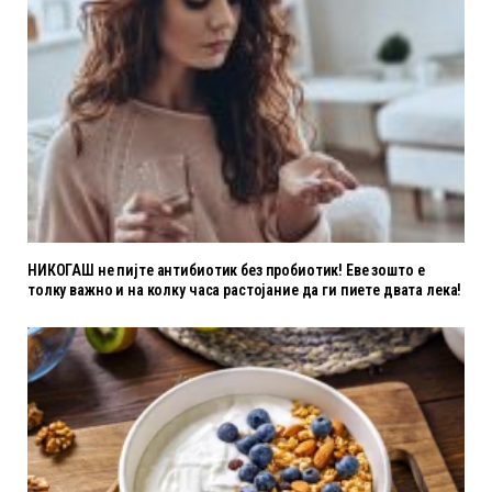
НИКОГАШ не пијте антибиотик без пробиотик! Еве зошто е
толку важно и на колку часа растојание да ги пиете двата лека!