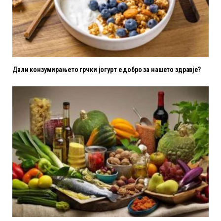
Дали конзумирањето грчки јогурт е добро за нашето здравје?