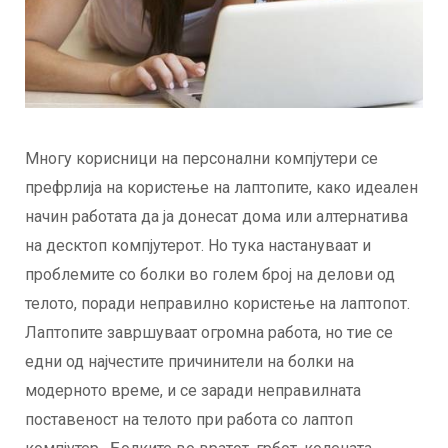
Многу корисници на персонални компјутери се
префрлија на користење на лаптопите, како идеален
начин работата да ја донесат дома или алтернатива
на десктоп компјутерот. Но тука настануваат и
проблемите со болки во голем број на делови од
телото, поради неправилно користење на лаптопот.
Лаптопите завршуваат огромна работа, но тие се
едни од најчестите причинители на болки на
модерното време, и се заради неправилната
поставеност на телото при работа со лаптоп