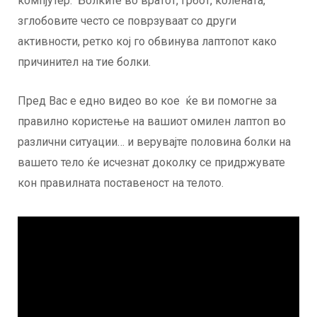
компјутер. Болките во вратот, грбот, колената,
зглобовите често се поврзуваат со други
активности, ретко кој го обвинува лаптопот како
причинител на тие болки.
Пред Вас е едно видео во кое ќе ви помогне за
правилно користење на вашиот омилен лаптоп во
различни ситуации… и верувајте половина болки на
вашето тело ќе исчезнат доколку се придржувате
кон правилната поставеност на телото.