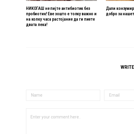
НИКОГАШ не пијте антибиотик без
Дали конзумира
пробиотик! Еве зошто е толку важно и
добро за нашет
на колку часа растојание да ги пиете
двата лека!
WRIT