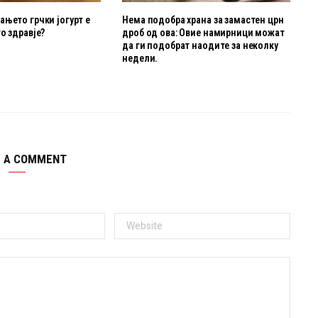
њето грчки јогурт е
Нема подобра храна за замастен црн
о здравје?
дроб од ова: Овие намирници можат
да ги подобрат наодите за неколку
недели.
E A COMMENT