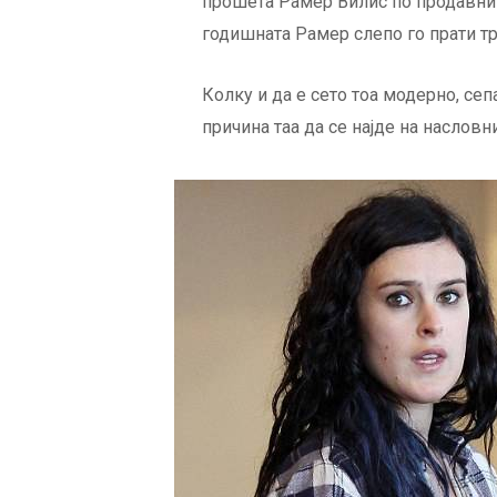
прошета Рамер Вилис по продавниц
годишната Рамер слепо го прати тр
Колку и да е сето тоа модерно, сеп
причина таа да се најде на насловн