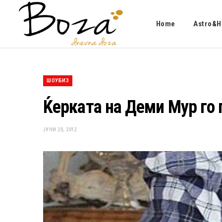
Home
Astro&H
ШОУБИЗ
Ќерката на Деми Мур го
ЈУНИ 20, 2012