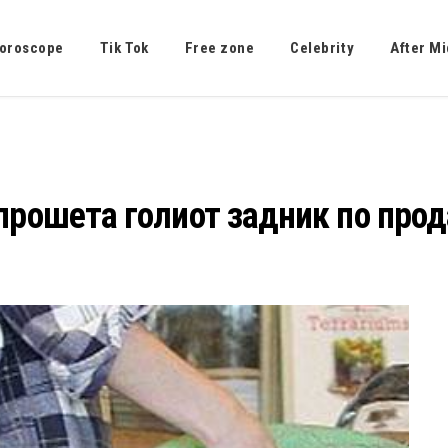
oroscope
Tik Tok
Free zone
Celebrity
After Mi
 прошета голиот задник по про