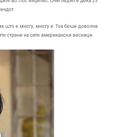
ите во Лос Анџелес. Очигледно е дека 23
ендот.
ак што е многу, многу е. Тоа беше доволна
ите страни на сите американски весници.