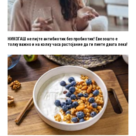
НИКОГАШ не пијте антибиотик без пробиотик! Еве зошто е
толку важно и на колку часа растојание да ги пиете двата лека!