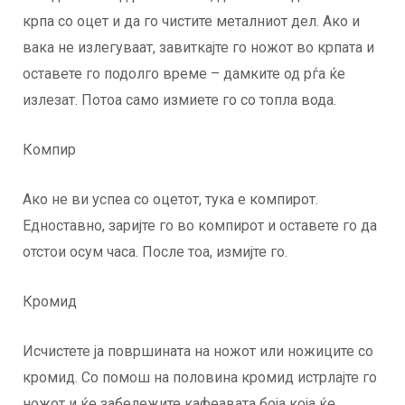
крпа со оцет и да го чистите металниот дел. Ако и
вака не излегуваат, завиткајте го ножот во крпата и
оставете го подолго време – дамките од рѓа ќе
излезат. Потоа само измиете го со топла вода.
Компир
Ако не ви успеа со оцетот, тука е компирот.
Едноставно, заријте го во компирот и оставете го да
отстои осум часа. После тоа, измијте го.
Кромид
Исчистете ја површината на ножот или ножиците со
кромид. Со помош на половина кромид истрлајте го
ножот и ќе забележите кафеавата боја која ќе