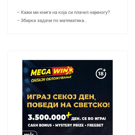
– Кажи ми книга на која си плачел најмногу?
– Збирка задачи по математика…