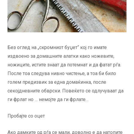
Без оглед на „скромниот буџет“ кој го имате
издвоено за домашните алатки како ножевите,
ножиците, истите знаат да потемнат и да фатат рѓа.
После тоа следува нивно чистење, а тоа би било
голем предизвик за една домаќинка, после
секојдневните обврски. Повеќето се одлучуваат да
ги фрлат но … немојте да ги фрлате…
Пробајте со оцет
Ако дамките од рѓа се мали, доволно е да натопите