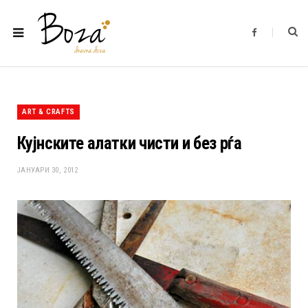
F
a
c
e
b
o
o
k
ART & CRAFTS
Кујнските алатки чисти и без рѓа
ЈАНУАРИ 30, 2012