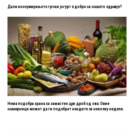
Дали конзумирањето грчки јогурт е добро за нашето здравје?
Нема подобра храна за замастен црн дроб од ова: Овие
намирници можат да ги подобрат наодите за неколку недели.