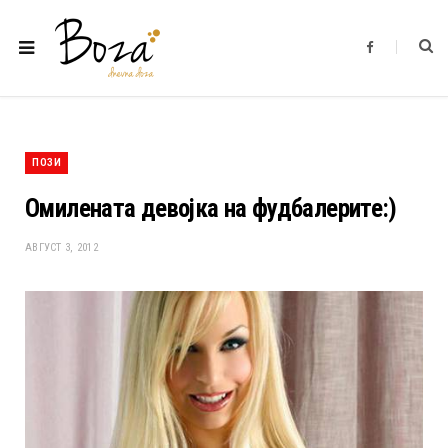
F
a
c
e
b
o
o
k
ПОЗИ
Омилената девојка на фудбалерите:)
АВГУСТ 3, 2012