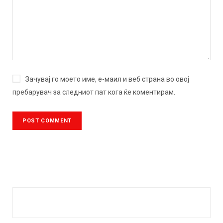
Зачувај го моето име, е-маил и веб страна во овој
пребарувач за следниот пат кога ќе коментирам.