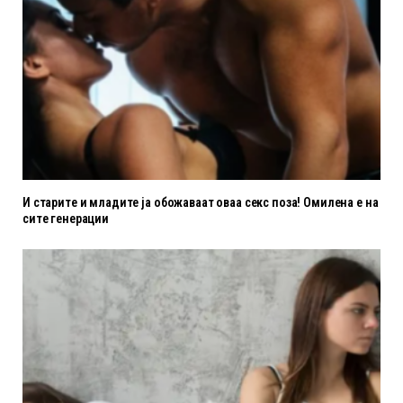
И старите и младите ја обожаваат оваа секс поза! Омилена е на
сите генерации