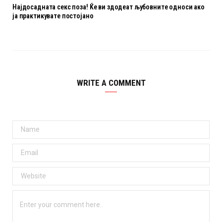
Најдосадната секс поза! Ќе ви здодеат љубовните oдноси ако
ја практикувате постојано
WRITE A COMMENT