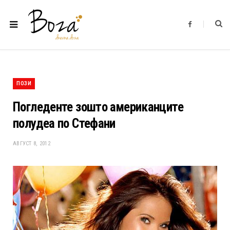
F
a
c
e
b
o
o
k
ПОЗИ
Погледенте зошто американците
полудеа по Стефани
АВГУСТ 8, 2012