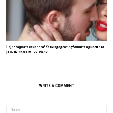
Најдосадната секс поза! Ќе ви здодеат љубовните oдноси ако
ја практикувате постојано
WRITE A COMMENT