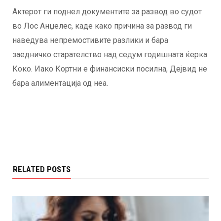
Актерот ги поднел документите за развод во судот
во Лос Анџелес, каде како причина за развод ги
наведува непремостивите разлики и бара
заедничко старателство над седум годишната ќерка
Коко. Иако Кортни е финансиски посилна, Дејвид не
бара алиментација од неа.
RELATED POSTS