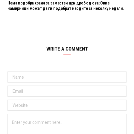
Нема подобра храна за замастен црн дроб од ова: Овие
намирници можат да ги подобрат наодите за неколку недели.
WRITE A COMMENT