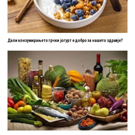
Дали конзумирањето грчки јогурт е добро за нашето здравје?