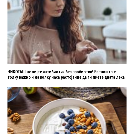
НИКОГАШ не пијте антибиотик без пробиотик! Еве зошто е
толку важно и на колку часа растојание да ги пиете двата лека!