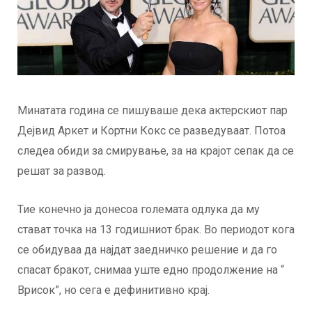
Минатата година се пишуваше дека актерскиот пар
Дејвид Аркет и Кортни Кокс се разведуваат. Потоа
следеа обиди за смирување, за на крајот сепак да се
решат за развод.
Тие конечно ја донесоа големата одлука да му
стават точка на 13 годишниот брак. Во периодот кога
се обидуваа да најдат заедничко решение и да го
спасат бракот, снимаа уште едно продолжение на “
Врисок”, но сега е дефинитивно крај.