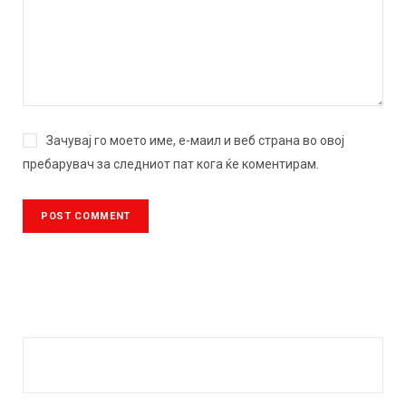
Зачувај го моето име, е-маил и веб страна во овој
пребарувач за следниот пат кога ќе коментирам.