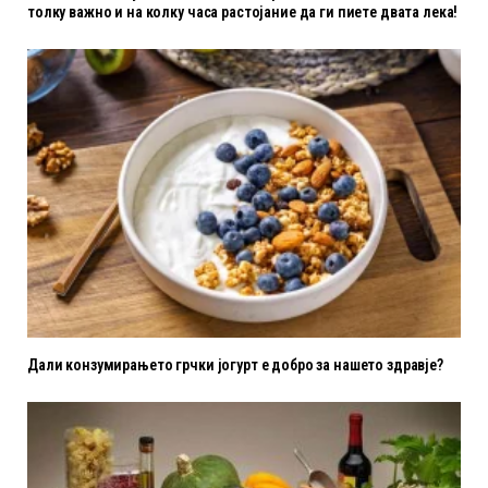
толку важно и на колку часа растојание да ги пиете двата лека!
Дали конзумирањето грчки јогурт е добро за нашето здравје?