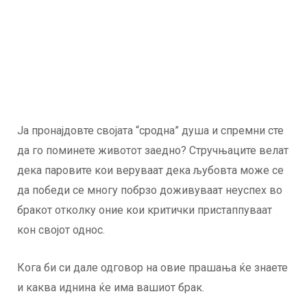
Ја пронајдовте својата “сродна” душа и спремни сте
да го поминете животот заедно? Стручњаците велат
дека паровите кои веруваат дека љубовта може се
да победи се многу побрзо доживуваат неуспех во
бракот отколку оние кои критички пристаппуваат
кон својот однос.
Кога би си дале одговор на овие прашања ќе знаете
и каква иднина ќе има вашиот брак.