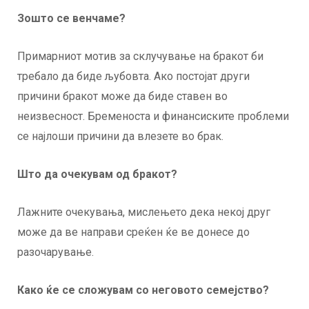
Зошто се венчаме?
Примарниот мотив за склучување на бракот би
требало да биде љубовта. Ако постојат други
причини бракот може да биде ставен во
неизвесност. Бременоста и финансиските проблеми
се најлоши причини да влезете во брак.
Што да очекувам од бракот?
Лажните очекувања, мислењето дека некој друг
може да ве направи среќен ќе ве донесе до
разочарување.
Како ќе се сложувам со неговото семејство?