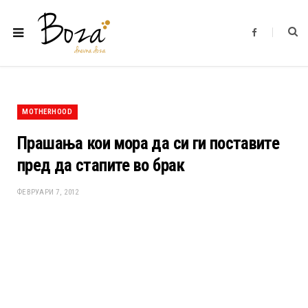
F
a
c
e
b
o
o
k
MOTHERHOOD
Прашања кои мора да си ги поставите
пред да стапите во брак
ФЕВРУАРИ 7, 2012