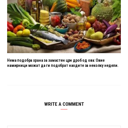
Нема подобра храна за замастен црн дроб од ова: Овие
намирници можат да ги подобрат наодите за неколку недели.
WRITE A COMMENT