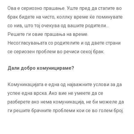
Ова е сериозно прашање. Уште пред да стапите во
брак бидете на чисто, коллку време ќе поминувате
со нив, што тој очекува од вашите родители…
Решете ги овие прашања на време.
Несогласувањата со родителите и од двете страни
се сериозен проблем во речиси секој брак.
Дали добро комуницираме?
Комуникацијата е една од најважните услови за да
успее една врска. Ако вие не умеете да се
разберете ако нема комуникација, не би можеле да
ги решите брачните проблеми кои се во голем број.