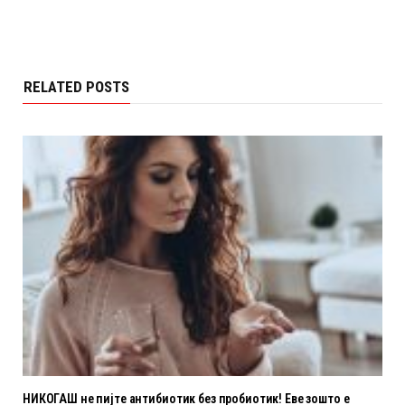
RELATED POSTS
НИКОГАШ не пијте антибиотик без пробиотик! Еве зошто е